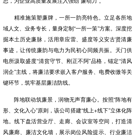
态，为企业高质量发展注入强劲“廉动力”。
学术中国
乡村振兴
银龄
溯源中国
精准施策塑廉牌，一所一韵亮特色。立足各所地
城市
旅游
能源
会展
域人文、业务专长，量身定制“一所一策”方案。深度挖
彩票
娱乐
时尚
悦读
掘本土历史廉脉，活用章应雷、盛度等义安古贤清廉
事迹，让传统廉韵与电力为民初心同频共振。天门供
公益
一带一路
亚太网
上市公司
电所汲取盛度“清贫守节、刚正不阿”品格，锚定“清风
文化产业
润企”主线，将廉洁要求嵌入客户服务、电费收缴等关
键环节，筑牢基层廉洁防线。
地方频道
阵地联动筑廉景，润物无声育廉心。按照“阵地有
北京
天津
河北
山西
形、文化入心”原则，该公司搭建“线上+线下”立体化阵
辽宁
吉林
上海
江苏
地。线下盘活营业厅、走廊、会议室等空间，打造清
浙江
安徽
福建
江西
风廉廊、廉洁文化墙，展示岗位风险提示、行业廉洁