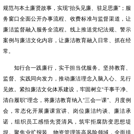
山东
河南
湖北
湖南
规范与本土廉贤故事，实现“抬头见廉、驻足思廉”；服
广东
广西
海南
重庆
务窗口全面公开办事流程、收费标准与监督渠道，让
四川
贵州
云南
西藏
廉洁监督融入服务全流程。线上推送党纪法规、警示
案例与廉洁文化内容，让廉洁教育融入日常、抓在经
陕西
甘肃
青海
宁夏
常。
新疆
内蒙古
黑龙江
知行合一践廉行，实干担当优服务。坚持教育、
多语种频道
监督、实践同向发力，推动廉洁理念入脑入心、见行
见效。紧扣廉洁文化体系建设，牢固树立“干事干净、
English
Español
Français
عربى
清白履职”理念，将廉洁教育纳入“三会一课”、月度例
Русский язык
日本語
한국어
会，常态化开展廉课宣讲、岗位廉洁约谈、廉洁承
Deutsch
Português
诺，组织员工感悟先贤清风，筑牢拒腐防变思想堤
坝。聚焦业扩报装、物资管理等高风险领域，全面排