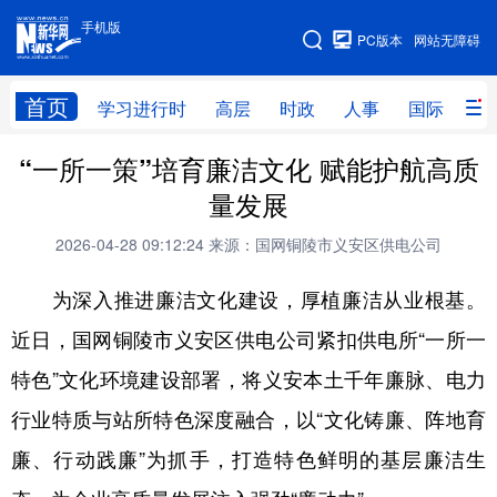
手机版
手机版
PC版本
网站无障碍
网站地图
首页
学习进行时
高层
时政
人事
国际
财
“一所一策”培育廉洁文化 赋能护航高质
学习进行时
高层
时政
人事
量发展
国际
财经
网评
港澳
2026-04-28 09:12:24
来源：国网铜陵市义安区供电公司
台湾
思客智库
全球连线
教育
为深入推进廉洁文化建设，厚植廉洁从业根基。
科技
科创
量子
体育
近日，国网铜陵市义安区供电公司紧扣供电所“一所一
文化
书画
健康
军事
特色”文化环境建设部署，将义安本土千年廉脉、电力
访谈
视频
图片
政务
行业特质与站所特色深度融合，以“文化铸廉、阵地育
法律
中央文件
金融
汽车
廉、行动践廉”为抓手，打造特色鲜明的基层廉洁生
食品
人居
信息化
数字经济