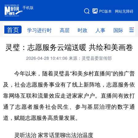
手机版
手机版
PC版本
网站无障碍
网站地图
首页
学习进行时
高层
时政
人事
国际
财
灵璧：志愿服务云端送暖 共绘和美画卷
学习进行时
高层
时政
人事
2026-04-28 10:41:06
来源：灵璧县委宣传部
国际
财经
网评
港澳
今年以来，随着灵璧县“和美乡村直播间”的推广普
台湾
思客智库
全球连线
教育
及，社会志愿服务事业有了线上新阵地，志愿服务依
科技
科创
量子
体育
靠网络互联和流量效应走进家家户户。直播间有效打
文化
书画
健康
军事
通了志愿者服务社会民生、参与基层治理的数字通
访谈
视频
图片
政务
道，赋能志愿服务高质量发展。
法律
中央文件
金融
汽车
灵听法治 家常话里聊出法治温度
食品
人居
信息化
数字经济