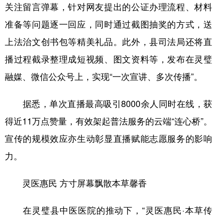
山东
河南
湖北
湖南
关注留言弹幕，针对网友提出的公证办理流程、材料
准备等问题逐一回应，同时通过截图抽奖的方式，送
广东
广西
海南
重庆
上法治文创书包等精美礼品。此外，县司法局还将直
四川
贵州
云南
西藏
播过程截录整理成短视频、图文资料等，发布在灵璧
陕西
甘肃
青海
宁夏
融媒、微信公众号上，实现“一次宣讲、多次传播”。
新疆
内蒙古
黑龙江
据悉，单次直播最高吸引8000余人同时在线，获
得近11万点赞量，有效架起普法服务的云端“连心桥”。
多语种频道
宣传的规模效应亦生动彰显直播赋能志愿服务的影响
English
Español
Français
عربى
力。
Русский язык
日本語
한국어
灵医惠民 方寸屏幕飘散本草馨香
Deutsch
Português
在灵璧县中医医院的推动下，“灵医惠民·本草传