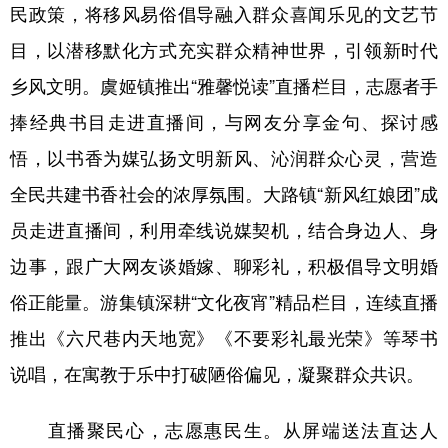
民政策，将移风易俗倡导融入群众喜闻乐见的文艺节
目，以潜移默化方式充实群众精神世界，引领新时代
乡风文明。虞姬镇推出“雅馨悦读”直播栏目，志愿者手
捧经典书目走进直播间，与网友分享金句、探讨感
悟，以书香为媒弘扬文明新风、沁润群众心灵，营造
全民共建书香社会的浓厚氛围。大路镇“新风红娘团”成
员走进直播间，利用牵线说媒契机，结合身边人、身
边事，跟广大网友谈婚嫁、聊彩礼，积极倡导文明婚
俗正能量。游集镇深耕“文化夜宵”精品栏目，连续直播
推出《六尺巷内天地宽》《不要彩礼最光荣》等琴书
说唱，在寓教于乐中打破陋俗偏见，凝聚群众共识。
直播聚民心，志愿惠民生。从屏端送法直达人