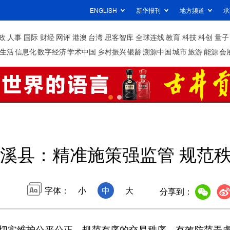
ENGLISH
新华报刊
地方频道
承
政
人事
国际
财经
网评
港澳
台湾
思客智库
全球连线
教育
科技
科创
量子
生活
信息化
数字经济
学术中国
乡村振兴
银龄
溯源中国
城市
旅游
能源
会
溪县：精准施策强监管 规范
字体：
小
中
大
分享到：
实维护公平公正、规范有序的交易秩序，有效防范弄虚