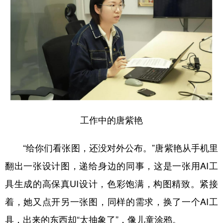
学术中国
乡村振兴
银龄
溯源中国
城市
旅游
能源
会展
彩票
娱乐
时尚
悦读
公益
一带一路
亚太网
上市公司
文化产业
工作中的唐紫艳
地方频道
“给你们看张图，还没对外公布。”唐紫艳从手机里
北京
天津
河北
山西
翻出一张设计图，递给身边的同事，这是一张用AI工
具生成的高保真UI设计，色彩饱满，构图精致。紧接
辽宁
吉林
上海
江苏
着，她又点开另一张图，同样的需求，换了一个AI工
浙江
安徽
福建
江西
具，出来的东西却“太抽象了”，像儿童涂鸦。