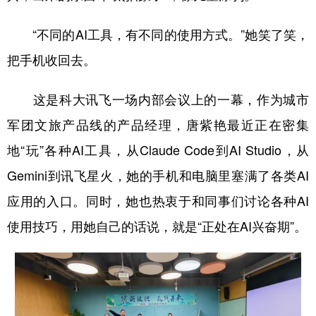
山东
河南
湖北
湖南
“不同的AI工具，有不同的使用方式。”她笑了笑，
广东
广西
海南
重庆
把手机收回去。
四川
贵州
云南
西藏
陕西
甘肃
青海
宁夏
这是科大讯飞一场内部会议上的一幕，作为城市
军团文旅产品线的产品经理，唐紫艳最近正在密集
新疆
内蒙古
黑龙江
地“玩”各种AI工具，从Claude Code到AI Studio，从
Gemini到讯飞星火，她的手机和电脑里塞满了各类AI
多语种频道
应用的入口。同时，她也热衷于和同事们讨论各种AI
English
Español
Français
عربى
使用技巧，用她自己的话说，就是“正处在AI兴奋期”。
Русский язык
日本語
한국어
Deutsch
Português