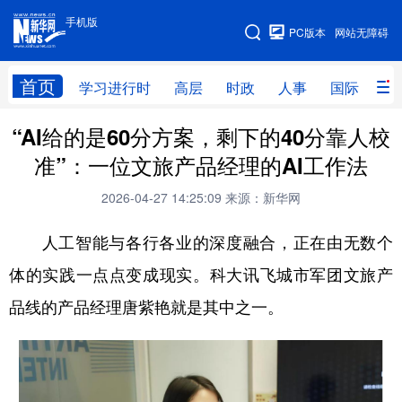
手机版
手机版
PC版本
网站无障碍
网站地图
首页
学习进行时
高层
时政
人事
国际
财
“AI给的是60分方案，剩下的40分靠人校
学习进行时
高层
时政
人事
准”：一位文旅产品经理的AI工作法
国际
财经
网评
港澳
2026-04-27 14:25:09
来源：新华网
台湾
思客智库
全球连线
教育
人工智能与各行各业的深度融合，正在由无数个
科技
科创
量子
体育
体的实践一点点变成现实。科大讯飞城市军团文旅产
文化
书画
健康
军事
品线的产品经理唐紫艳就是其中之一。
访谈
视频
图片
政务
法律
中央文件
金融
汽车
食品
人居
信息化
数字经济