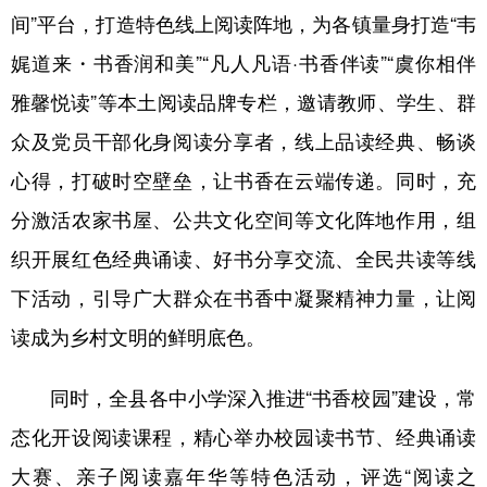
间”平台，打造特色线上阅读阵地，为各镇量身打造“韦
学术中国
乡村振兴
银龄
溯源中国
娓道来・书香润和美”“凡人凡语·书香伴读”“虞你相伴
城市
旅游
能源
会展
雅馨悦读”等本土阅读品牌专栏，邀请教师、学生、群
彩票
娱乐
时尚
悦读
众及党员干部化身阅读分享者，线上品读经典、畅谈
心得，打破时空壁垒，让书香在云端传递。同时，充
公益
一带一路
亚太网
上市公司
分激活农家书屋、公共文化空间等文化阵地作用，组
文化产业
织开展红色经典诵读、好书分享交流、全民共读等线
下活动，引导广大群众在书香中凝聚精神力量，让阅
地方频道
读成为乡村文明的鲜明底色。
北京
天津
河北
山西
同时，全县各中小学深入推进“书香校园”建设，常
辽宁
吉林
上海
江苏
态化开设阅读课程，精心举办校园读书节、经典诵读
浙江
安徽
福建
江西
大赛、亲子阅读嘉年华等特色活动，评选“阅读之