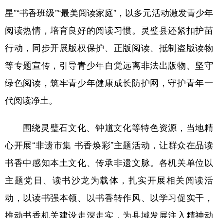
山东
河南
湖北
湖南
星”“书香班级”“最美阅读家庭”，以多元活动激发青少年
广东
广西
海南
重庆
阅读热情，培育良好的阅读习惯。灵璧县还紧扣护苗
四川
贵州
云南
西藏
行动，同步开展版权保护、正版阅读、抵制盗版读物
等专题宣传，引导青少年自觉远离非法出版物、坚守
陕西
甘肃
青海
宁夏
绿色阅读，筑牢青少年健康成长防护网，守护青年一
新疆
内蒙古
黑龙江
代阅读净土。
多语种频道
围绕灵璧石文化、钟馗文化等特色资源，当地精
心开展“非遗市集 书香焕彩”主题活动，让群众在品读
English
Español
Français
عربى
书香中感知本土文化、传承非遗文脉。各机关单位以
Русский язык
日本語
한국어
主题党日、读书沙龙为载体，扎实开展相关阅读活
Deutsch
Português
动，以读书强本领、以书香转作风、以学习促实干，
推动书香机关建设走深走实，为县域发展注入精神动