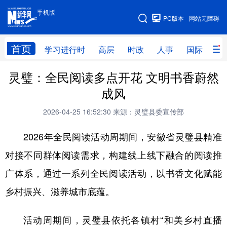
手机版
手机版
PC版本
网站无障碍
网站地图
首页
学习进行时
高层
时政
人事
国际
财
灵璧：全民阅读多点开花 文明书香蔚然
学习进行时
高层
时政
人事
成风
国际
财经
网评
港澳
2026-04-25 16:52:30
来源：灵璧县委宣传部
台湾
思客智库
全球连线
教育
2026年全民阅读活动周期间，安徽省灵璧县精准
科技
科创
量子
体育
对接不同群体阅读需求，构建线上线下融合的阅读推
文化
书画
健康
军事
广体系，通过一系列全民阅读活动，以书香文化赋能
访谈
视频
图片
政务
乡村振兴、滋养城市底蕴。
法律
中央文件
金融
汽车
活动周期间，灵璧县依托各镇村“和美乡村直播
食品
人居
信息化
数字经济