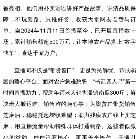
山东
河南
湖北
湖南
番亮相。他们用朴实话语讲好产品故事、讲清品质保
广东
广西
海南
重庆
障，不玩套路、只推好货，收获大批网友点赞与订
四川
贵州
云南
西藏
单。自2024年11月11日首播至今，已开展直播数十
场，累计销售额超500万元，让本地农产品搭上“数字
陕西
甘肃
青海
宁夏
快车”，直达千家万户。
新疆
内蒙古
黑龙江
直播间不仅是“带货窗口”，更是为民解忧、帮扶弱
多语种频道
困的暖心平台。面对农户急难愁盼，“书记四人寻”第一
时间直播助力，帮助年迈老人销售滞销南瓜300斤，解
English
Español
Français
عربى
决老人搬运难、销售难的烦心事；为脱贫户带货销售
Русский язык
日本語
한국어
芝麻油，稳稳托起增收希望；助力残疾农户线上卖芝
Deutsch
Português
麻，用直播流量帮助特殊群体打通销路。这些看似微
小的举动，件件连着民心、事事关乎民生，开播以