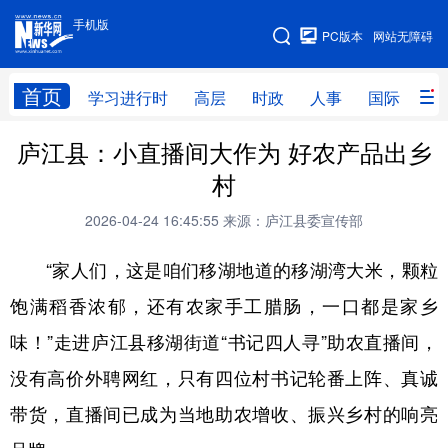
手机版
手机版
PC版本
网站无障碍
网站地图
首页
学习进行时
高层
时政
人事
国际
财
庐江县：小直播间大作为 好农产品出乡
学习进行时
高层
时政
人事
村
国际
财经
网评
港澳
2026-04-24 16:45:55
来源：庐江县委宣传部
台湾
思客智库
全球连线
教育
“家人们，这是咱们移湖地道的移湖湾大米，颗粒
科技
科创
量子
体育
饱满稻香浓郁，还有农家手工腊肠，一口都是家乡
文化
书画
健康
军事
味！”走进庐江县移湖街道“书记四人寻”助农直播间，
访谈
视频
图片
政务
没有高价外聘网红，只有四位村书记轮番上阵、真诚
法律
中央文件
金融
汽车
带货，直播间已成为当地助农增收、振兴乡村的响亮
食品
人居
信息化
数字经济