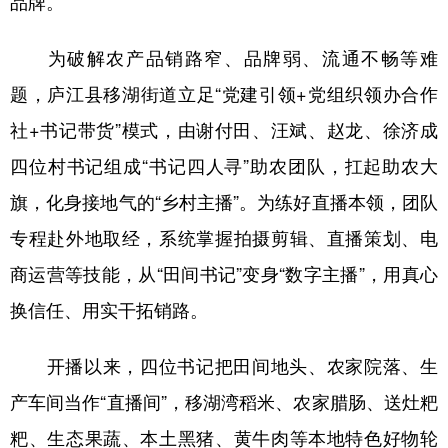
品牌。
学术中国
乡村振兴
银龄
溯源中国
为破解农产品销路窄、品牌弱、流通不畅等难
城市
旅游
能源
会展
题，庐江县移湖街道立足“党建引领+党组织领办合作
彩票
娱乐
时尚
悦读
社+书记带货”模式，由谢付田、汪斌、赵龙、徐济成
四位村书记组成“书记四人寻”助农团队，扛起助农大
公益
一带一路
亚太网
上市公司
旗，化身接地气的“乡村主播”。为练好直播本领，团队
文化产业
专程赴外地取经，系统掌握拍摄剪辑、直播策划、电
商运营等技能，从“田间书记”变身“数字主播”，用真心
地方频道
换信任、用实干拓销路。
北京
天津
河北
山西
开播以来，四位书记把田间地头、农家院落、生
辽宁
吉林
上海
江苏
产车间当作“直播间”，移湖湾稻米、农家腊肠、送灶粑
浙江
安徽
福建
江西
粑、生态果蔬、本土黑猪、黄牛肉等本地特色好物轮