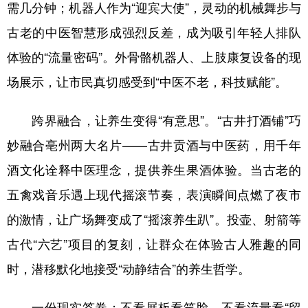
山东
河南
湖北
湖南
需几分钟；机器人作为“迎宾大使”，灵动的机械舞步与
古老的中医智慧形成强烈反差，成为吸引年轻人排队
广东
广西
海南
重庆
体验的“流量密码”。外骨骼机器人、上肢康复设备的现
四川
贵州
云南
西藏
场展示，让市民真切感受到“中医不老，科技赋能”。
陕西
甘肃
青海
宁夏
跨界融合，让养生变得“有意思”。“古井打酒铺”巧
新疆
内蒙古
黑龙江
妙融合亳州两大名片——古井贡酒与中医药，用千年
酒文化诠释中医理念，提供养生果酒体验。当古老的
多语种频道
五禽戏音乐遇上现代摇滚节奏，表演瞬间点燃了夜市
English
Español
Français
عربى
的激情，让广场舞变成了“摇滚养生趴”。投壶、射箭等
Русский язык
日本語
한국어
古代“六艺”项目的复刻，让群众在体验古人雅趣的同
Deutsch
Português
时，潜移默化地接受“动静结合”的养生哲学。
一份现实答卷：不看展板看笑脸，不看流量看“留