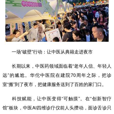
学术中国
乡村振兴
银龄
溯源中国
城市
旅游
能源
会展
彩票
娱乐
时尚
悦读
公益
一带一路
亚太网
上市公司
一场“破壁”行动：让中医从典籍走进夜市
文化产业
长期以来，中医药领域面临着“老年人信、年轻人
地方频道
远”的尴尬。华佗中医院在建院70周年之际，把诊
室“搬”到了夜市，把健康服务送到了百姓的家门口。
北京
天津
河北
山西
辽宁
吉林
上海
江苏
科技赋能，让中医变得“可触摸”。在“创新智疗
浙江
安徽
福建
江西
馆”板块，中医AI四维诊疗仪前人头攒动，面诊舌诊只