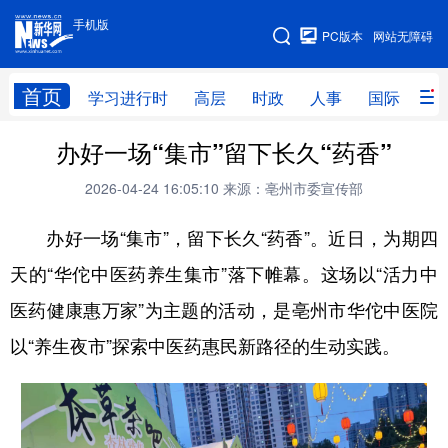
手机版
手机版
PC版本
网站无障碍
网站地图
首页
学习进行时
高层
时政
人事
国际
财
办好一场“集市”留下长久“药香”
学习进行时
高层
时政
人事
2026-04-24 16:05:10
来源：亳州市委宣传部
国际
财经
网评
港澳
办好一场“集市”，留下长久“药香”。近日，为期四
台湾
思客智库
全球连线
教育
天的“华佗中医药养生集市”落下帷幕。这场以“活力中
科技
科创
量子
体育
医药健康惠万家”为主题的活动，是亳州市华佗中医院
文化
书画
健康
军事
以“养生夜市”探索中医药惠民新路径的生动实践。
访谈
视频
图片
政务
法律
中央文件
金融
汽车
食品
人居
信息化
数字经济