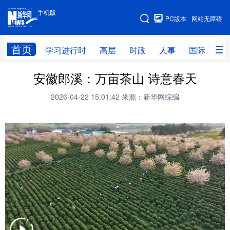
手机版
手机版
PC版本
网站无障碍
网站地图
首页
学习进行时
高层
时政
人事
国际
财
安徽郎溪：万亩茶山 诗意春天
学习进行时
高层
时政
人事
2026-04-22 15:01:42
来源：新华网综编
国际
财经
网评
港澳
台湾
思客智库
全球连线
教育
科技
科创
量子
体育
文化
书画
健康
军事
访谈
视频
图片
政务
法律
中央文件
金融
汽车
食品
人居
信息化
数字经济