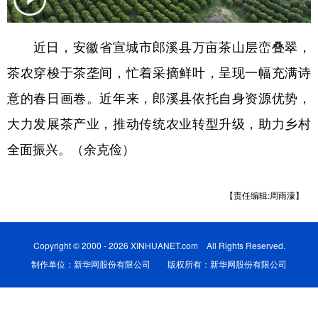
学术中国
乡村振兴
银龄
溯源中国
近日，安徽省宣城市郎溪县万亩茶山层峦叠翠，
城市
旅游
能源
会展
茶农穿梭于茶垄间，忙着采摘鲜叶，呈现一幅充满诗
彩票
娱乐
时尚
悦读
意的春日画卷。近年来，郎溪县依托自身资源优势，
公益
一带一路
亚太网
上市公司
大力发展茶产业，推动传统农业转型升级，助力乡村
全面振兴。（余克俭）
文化产业
【责任编辑:周雨濛】
地方频道
北京
天津
河北
山西
Copyright © 2000 - 2026 XINHUANET.com All Rights Reserved.
辽宁
吉林
上海
江苏
制作单位：新华网股份有限公司 版权所有：新华网股份有限公司
浙江
安徽
福建
江西