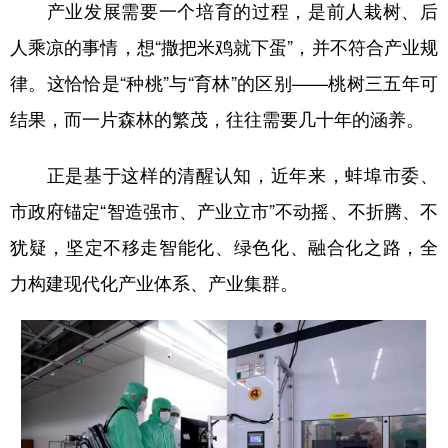
山东
河南
湖北
湖南
产业发展需要一个培育的过程，是前人栽树、后
人乘凉的事情，想“撒把米鸡就下蛋”，并不符合产业规
广东
广西
海南
重庆
律。这恰恰是“种桃”与“育林”的区别——桃树三五年可
四川
贵州
云南
西藏
结果，而一片森林的繁茂，往往需要几十年的涵养。
陕西
甘肃
青海
宁夏
正是基于这样的清醒认知，近年来，蚌埠市委、
新疆
内蒙古
黑龙江
市政府锚定“智造强市、产业立市”不动摇、不折腾、不
犹疑，坚定不移走智能化、绿色化、融合化之路，全
多语种频道
力构建现代化产业体系、产业集群。
English
Español
Français
عربى
Русский язык
日本語
한국어
Deutsch
Português