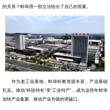
的关系？蚌埠用一部立法给出了自己的答案。
学术中国
乡村振兴
银龄
溯源中国
城市
旅游
能源
会展
彩票
娱乐
时尚
悦读
公益
一带一路
亚太网
上市公司
文化产业
地方频道
作为老工业基地，蚌埠科教资源丰富，产业基础
北京
天津
河北
山西
扎实。推动“科技特长”变“工业特产”，成为这些年蚌埠
辽宁
吉林
上海
江苏
加快产业集聚、推动产业升级的突破口。
浙江
安徽
福建
江西