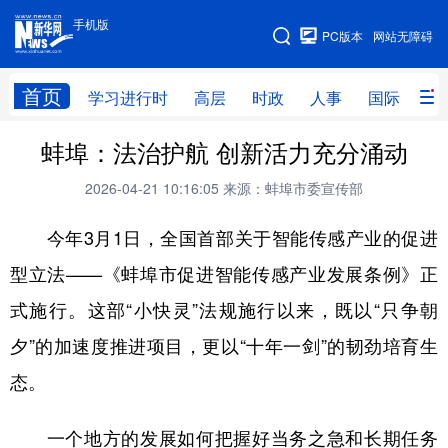
手机版
手机版
PC版本
网站无障碍
网站地图
首页
学习进行时
高层
时政
人事
国际
财
蚌埠：法治护航 创新活力充分涌动
学习进行时
高层
时政
人事
2026-04-21 10:16:05
来源：蚌埠市委宣传部
国际
财经
网评
港澳
今年3月1日，全国首部关于智能传感产业的促进
台湾
思客智库
全球连线
教育
型立法——《蚌埠市促进智能传感产业发展条例》正
科技
科创
量子
体育
式施行。这部“小快灵”法规施行以来，既以“只争朝
文化
书画
健康
军事
夕”的加速度推进项目，更以“十年一剑”的韧劲培育生
访谈
视频
图片
政务
态。
法律
中央文件
金融
汽车
一个地方的发展如何把握好当务之急和长期任务
食品
人居
信息化
数字经济