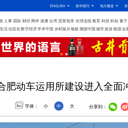
ENGLISH
新华报刊
地方频道
承
政
人事
国际
财经
网评
港澳
台湾
思客智库
全球连线
教育
科技
科创
量子
生活
信息化
数字经济
学术中国
乡村振兴
银龄
溯源中国
城市
旅游
能源
会
合肥动车运用所建设进入全面
字体：
小
中
大
分享到：