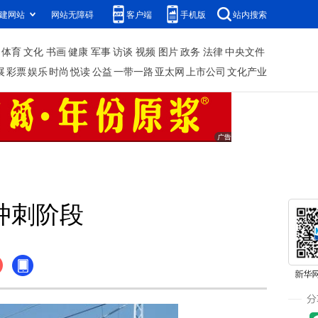
建网站
网站无障碍
客户端
手机版
站内搜索
体育
文化
书画
健康
军事
访谈
视频
图片
政务
法律
中央文件
展
彩票
娱乐
时尚
悦读
公益
一带一路
亚太网
上市公司
文化产业
冲刺阶段