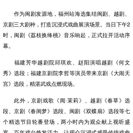
学术中国
乡村振兴
银龄
溯源中国
作为闽剧发源地，福州站海选集结闽剧、越剧、
京剧三大剧种，打造沉浸式戏曲展演场景。当日下午2
城市
旅游
能源
会展
时，闽剧《荔枝换绛桃》音乐响起，正式拉开活动序
彩票
娱乐
时尚
悦读
幕。
公益
一带一路
亚太网
上市公司
福建芳华越剧院邱琪欢、赵阳演唱越剧《何文
文化产业
秀》选段；福建京剧院李哲等演员带来京剧《大闹天
宫》选段，精湛武戏点燃现场。
地方频道
北京
天津
河北
山西
此外，京剧戏歌《闻·茉莉》、越剧《春草》选
段、京剧《春闺梦》选段、闽剧《双蝶扇》选段等七
辽宁
吉林
上海
江苏
个精选节目轮番登场，两小时内为观众献上视听盛
浙江
安徽
福建
江西
宴。百年戏台焕发活力，让观众沉浸式感受传统戏曲