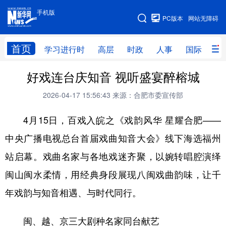
手机版
手机版
PC版本
网站无障碍
网站地图
首页
学习进行时
高层
时政
人事
国际
财
好戏连台庆知音 视听盛宴醉榕城
学习进行时
高层
时政
人事
2026-04-17 15:56:43
来源：合肥市委宣传部
国际
财经
网评
港澳
4月15日，百戏入皖之《戏韵风华 星耀合肥——
台湾
思客智库
全球连线
教育
中央广播电视总台首届戏曲知音大会》线下海选福州
科技
科创
量子
体育
站启幕。戏曲名家与各地戏迷齐聚，以婉转唱腔演绎
文化
书画
健康
军事
闽山闽水柔情，用经典身段展现八闽戏曲韵味，让千
访谈
视频
图片
政务
年戏韵与知音相遇、与时代同行。
法律
中央文件
金融
汽车
闽、越、京三大剧种名家同台献艺
食品
人居
信息化
数字经济