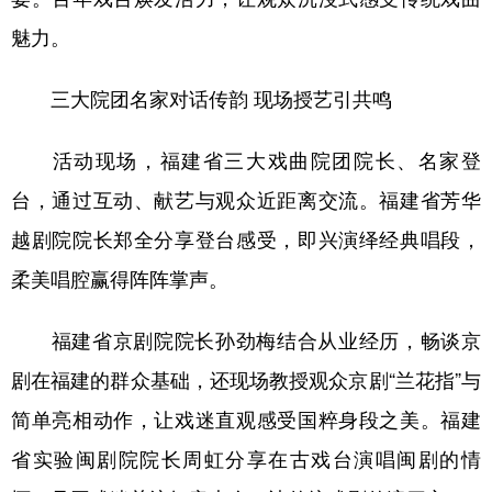
山东
河南
湖北
湖南
魅力。
广东
广西
海南
重庆
三大院团名家对话传韵 现场授艺引共鸣
四川
贵州
云南
西藏
陕西
甘肃
青海
宁夏
活动现场，福建省三大戏曲院团院长、名家登
新疆
内蒙古
黑龙江
台，通过互动、献艺与观众近距离交流。福建省芳华
越剧院院长郑全分享登台感受，即兴演绎经典唱段，
多语种频道
柔美唱腔赢得阵阵掌声。
English
Español
Français
عربى
福建省京剧院院长孙劲梅结合从业经历，畅谈京
Русский язык
日本語
한국어
剧在福建的群众基础，还现场教授观众京剧“兰花指”与
简单亮相动作，让戏迷直观感受国粹身段之美。福建
Deutsch
Português
省实验闽剧院院长周虹分享在古戏台演唱闽剧的情