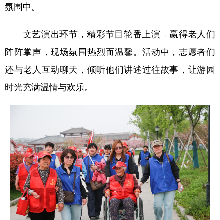
山东
河南
湖北
湖南
氛围中。
广东
广西
海南
重庆
文艺演出环节，精彩节目轮番上演，赢得老人们
四川
贵州
云南
西藏
阵阵掌声，现场氛围热烈而温馨。活动中，志愿者们
陕西
甘肃
青海
宁夏
还与老人互动聊天，倾听他们讲述过往故事，让游园
时光充满温情与欢乐。
新疆
内蒙古
黑龙江
多语种频道
English
Español
Français
عربى
Русский язык
日本語
한국어
Deutsch
Português