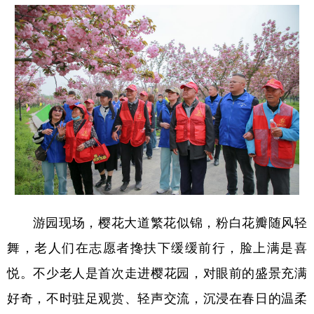
学术中国
乡村振兴
银龄
溯源中国
城市
旅游
能源
会展
彩票
娱乐
时尚
悦读
公益
一带一路
亚太网
上市公司
文化产业
地方频道
游园现场，樱花大道繁花似锦，粉白花瓣随风轻
北京
天津
河北
山西
舞，老人们在志愿者搀扶下缓缓前行，脸上满是喜
辽宁
吉林
上海
江苏
悦。不少老人是首次走进樱花园，对眼前的盛景充满
浙江
安徽
福建
江西
好奇，不时驻足观赏、轻声交流，沉浸在春日的温柔