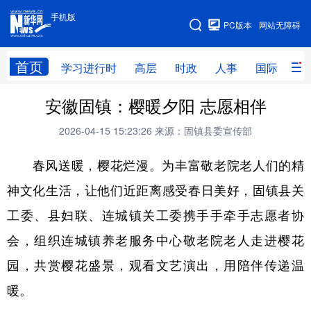
手机版
手机版
PC版本
网站无障碍
网站地图
首页
学习进行时
高层
时政
人事
国际
财
安徽固镇：樱暖夕阳 志愿相伴
学习进行时
高层
时政
人事
2026-04-15 15:23:26
来源：固镇县委宣传部
国际
财经
网评
港澳
春风送暖，樱花烂漫。为丰富敬老院老人们的精
台湾
思客智库
全球连线
教育
神文化生活，让他们近距离感受春日美好，固镇县关
科技
科创
量子
体育
工委、县妇联、连城镇关工委携手手牵手志愿者协
文化
书画
健康
军事
会，组织连城镇养老服务中心敬老院老人走进樱花
访谈
视频
图片
政务
园，共赏樱花盛景，观看文艺演出，用陪伴传递温
法律
中央文件
金融
汽车
暖。
食品
人居
信息化
数字经济