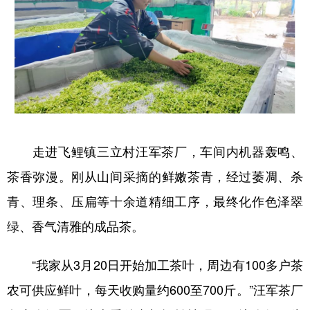
学术中国
乡村振兴
银龄
溯源中国
城市
旅游
能源
会展
彩票
娱乐
时尚
悦读
公益
一带一路
亚太网
上市公司
文化产业
走进飞鲤镇三立村汪军茶厂，车间内机器轰鸣、
茶香弥漫。刚从山间采摘的鲜嫩茶青，经过萎凋、杀
地方频道
青、理条、压扁等十余道精细工序，最终化作色泽翠
绿、香气清雅的成品茶。
北京
天津
河北
山西
辽宁
吉林
上海
江苏
“我家从3月20日开始加工茶叶，周边有100多户茶
浙江
安徽
福建
江西
农可供应鲜叶，每天收购量约600至700斤。”汪军茶厂