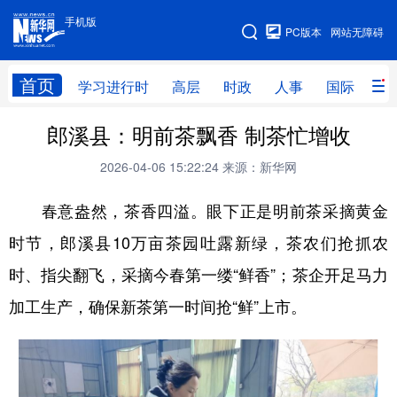
手机版
手机版
PC版本
网站无障碍
网站地图
首页
学习进行时
高层
时政
人事
国际
财
郎溪县：明前茶飘香 制茶忙增收
学习进行时
高层
时政
人事
2026-04-06 15:22:24
来源：新华网
国际
财经
网评
港澳
春意盎然，茶香四溢。眼下正是明前茶采摘黄金
台湾
思客智库
全球连线
教育
时节，郎溪县10万亩茶园吐露新绿，茶农们抢抓农
科技
科创
量子
体育
时、指尖翻飞，采摘今春第一缕“鲜香”；茶企开足马力
文化
书画
健康
军事
加工生产，确保新茶第一时间抢“鲜”上市。
访谈
视频
图片
政务
法律
中央文件
金融
汽车
食品
人居
信息化
数字经济