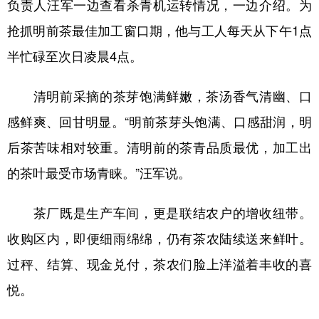
负责人汪军一边查看杀青机运转情况，一边介绍。为
山东
河南
湖北
湖南
抢抓明前茶最佳加工窗口期，他与工人每天从下午1点
广东
广西
海南
重庆
半忙碌至次日凌晨4点。
四川
贵州
云南
西藏
清明前采摘的茶芽饱满鲜嫩，茶汤香气清幽、口
陕西
甘肃
青海
宁夏
感鲜爽、回甘明显。“明前茶芽头饱满、口感甜润，明
新疆
内蒙古
黑龙江
后茶苦味相对较重。清明前的茶青品质最优，加工出
的茶叶最受市场青睐。”汪军说。
多语种频道
茶厂既是生产车间，更是联结农户的增收纽带。
English
Español
Français
عربى
收购区内，即便细雨绵绵，仍有茶农陆续送来鲜叶。
Русский язык
日本語
한국어
过秤、结算、现金兑付，茶农们脸上洋溢着丰收的喜
Deutsch
Português
悦。