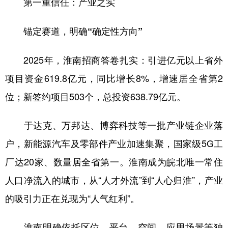
第一重信任：产业之实
山东
河南
湖北
湖南
广东
广西
海南
重庆
锚定赛道，明确“确定性方向”
四川
贵州
云南
西藏
2025年，淮南招商答卷扎实：引进亿元以上省外
陕西
甘肃
青海
宁夏
项目资金619.8亿元，同比增长8%，增速居全省第2
新疆
内蒙古
黑龙江
位；新签约项目503个，总投资638.79亿元。
于达克、万邦达、博弈科技等一批产业链企业落
多语种频道
户，新能源汽车及零部件产业加速集聚，国家级5G工
English
Español
Français
عربى
厂达20家、数量居全省第一。淮南成为皖北唯一常住
Русский язык
日本語
한국어
人口净流入的城市，从“人才外流”到“人心归淮”，产业
Deutsch
Português
的吸引力正在兑现为“人气红利”。
淮南明确依托区位、平台、空间、应用场景等独