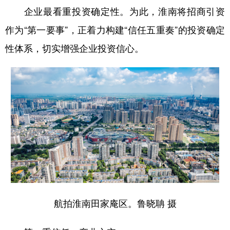
企业最看重投资确定性。为此，淮南将招商引资
学术中国
乡村振兴
银龄
溯源中国
作为“第一要事”，正着力构建“信任五重奏”的投资确定
城市
旅游
能源
会展
性体系，切实增强企业投资信心。
彩票
娱乐
时尚
悦读
公益
一带一路
亚太网
上市公司
文化产业
地方频道
北京
天津
河北
山西
辽宁
吉林
上海
江苏
航拍淮南田家庵区。鲁晓聃 摄
浙江
安徽
福建
江西