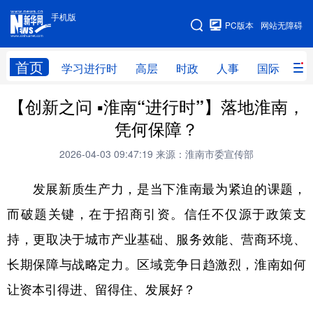
手机版
手机版
PC版本
网站无障碍
网站地图
首页
学习进行时
高层
时政
人事
国际
财
【创新之问 ▪淮南“进行时”】落地淮南，
学习进行时
高层
时政
人事
凭何保障？
国际
财经
网评
港澳
2026-04-03 09:47:19
来源：淮南市委宣传部
台湾
思客智库
全球连线
教育
发展新质生产力，是当下淮南最为紧迫的课题，
科技
科创
量子
体育
而破题关键，在于招商引资。信任不仅源于政策支
文化
书画
健康
军事
持，更取决于城市产业基础、服务效能、营商环境、
访谈
视频
图片
政务
长期保障与战略定力。区域竞争日趋激烈，淮南如何
法律
中央文件
金融
汽车
让资本引得进、留得住、发展好？
食品
人居
信息化
数字经济