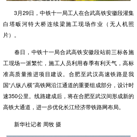
3月29日，中铁十一局工人在合武高铁安徽段灌集
学术中国
乡村振兴
银龄
溯源中国
白塔畈河特大桥连续梁施工现场作业（无人机照
城市
旅游
能源
会展
片）。
彩票
娱乐
时尚
悦读
公益
一带一路
亚太网
上市公司
春日，中铁十一局合武高铁安徽段站前三标各施
工现场一派繁忙，施工人员利用春季有利天气，高标
文化产业
准高质量推进项目建设。合肥至武汉高速铁路是我
国“八纵八横”高铁网沿江通道的重要组成部分，设计时
地方频道
速350公里。线路建成后，将在合肥至武汉间形成新的
北京
天津
河北
山西
高铁大通道，进一步优化长江经济带铁路网布局。
辽宁
吉林
上海
江苏
新华社记者 周牧 摄
浙江
安徽
福建
江西