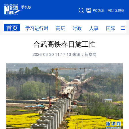
手机版
手机版
PC版本
网站无障碍
网站地图
首页
学习进行时
高层
时政
人事
国际
财
合武高铁春日施工忙
学习进行时
高层
时政
人事
2026-03-30 11:17:13
来源：新华网
国际
财经
网评
港澳
台湾
思客智库
全球连线
教育
科技
科创
量子
体育
文化
书画
健康
军事
访谈
视频
图片
政务
法律
中央文件
金融
汽车
食品
人居
信息化
数字经济