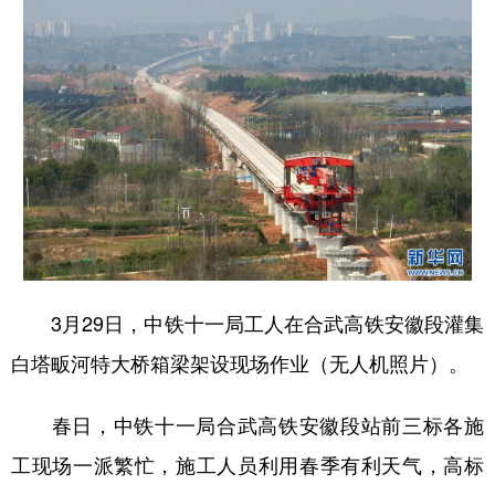
山东
河南
湖北
湖南
广东
广西
海南
重庆
四川
贵州
云南
西藏
陕西
甘肃
青海
宁夏
新疆
内蒙古
黑龙江
多语种频道
3月29日，中铁十一局工人在合武高铁安徽段灌集
English
Español
Français
عربى
白塔畈河特大桥箱梁架设现场作业（无人机照片）。
Русский язык
日本語
한국어
Deutsch
Português
春日，中铁十一局合武高铁安徽段站前三标各施
工现场一派繁忙，施工人员利用春季有利天气，高标