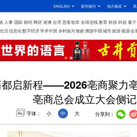
ENGLISH
新华报刊
地方频道
承
政
人事
国际
财经
网评
港澳
台湾
思客智库
全球连线
教育
科技
科创
量子
生活
信息化
数字经济
学术中国
乡村振兴
银龄
溯源中国
城市
旅游
能源
会
药都启新程——2026亳商聚
亳商总会成立大会侧记
字体：
小
中
大
分享到：