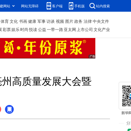
建网站
网站无障碍
客户端
手机版
站内搜索
体育
文化
书画
健康
军事
访谈
视频
图片
政务
法律
中央文件
展
彩票
娱乐
时尚
悦读
公益
一带一路
亚太网
上市公司
文化产业
力亳州高质量发展大会暨