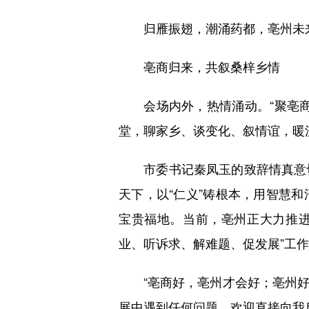
归雁振翅，潮涌药都，亳州未
亳商归来，共叙桑梓乡情
会场内外，热情涌动。“聚亳商
堂，聊家乡、谈变化、叙情谊，暖
市委书记秦凤玉的致辞情真意切。
天下，以“仁义”铸根本，用智慧
宝贵福地。当前，亳州正大力推进
业、听诉求、解难题、促发展”工
“亳商好，亳州才会好；亳州好
展中遇到任何问题，欢迎直接向我