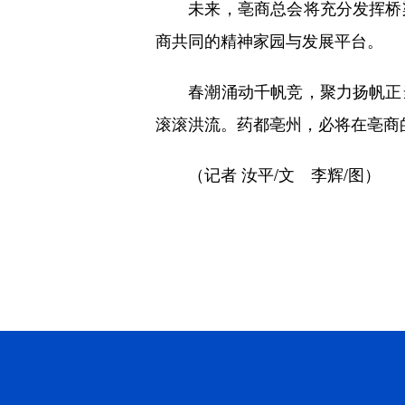
未来，亳商总会将充分发挥桥梁
商共同的精神家园与发展平台。
春潮涌动千帆竞，聚力扬帆正当
滚滚洪流。药都亳州，必将在亳商
（记者 汝平/文 李辉/图）