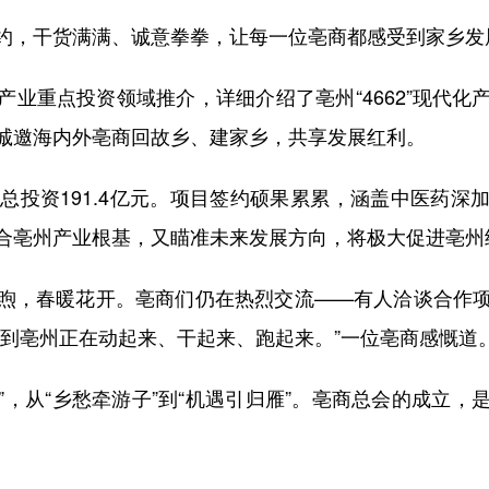
，干货满满、诚意拳拳，让每一位亳商都感受到家乡发
重点投资领域推介，详细介绍了亳州“4662”现代化
诚邀海内外亳商回故乡、建家乡，共享发展红利。
投资191.4亿元。项目签约硕果累累，涵盖中医药深
合亳州产业根基，又瞄准未来发展方向，将极大促进亳州
，春暖花开。亳商们仍在热烈交流——有人洽谈合作项
受到亳州正在动起来、干起来、跑起来。”一位亳商感慨道
，从“乡愁牵游子”到“机遇引归雁”。亳商总会的成立