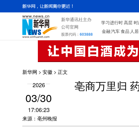
新华通讯社主办
学习进行时
高层
时
公司官网
金融
汽车
食品
人居
股票代码：
603888
新华网
>
安徽
> 正文
亳商万里归 
2026
03/30
17:06:23
来源：亳州晚报