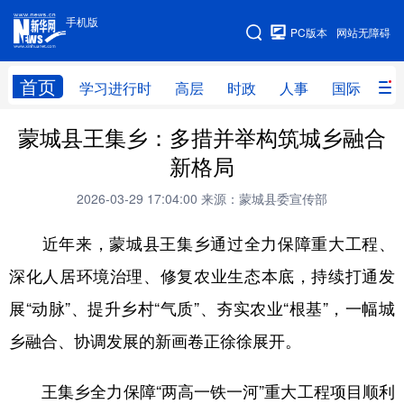
手机版
手机版
PC版本
网站无障碍
网站地图
首页
学习进行时
高层
时政
人事
国际
财
蒙城县王集乡：多措并举构筑城乡融合
学习进行时
高层
时政
人事
新格局
国际
财经
网评
港澳
2026-03-29 17:04:00
来源：蒙城县委宣传部
台湾
思客智库
全球连线
教育
近年来，蒙城县王集乡通过全力保障重大工程、
科技
科创
量子
体育
深化人居环境治理、修复农业生态本底，持续打通发
文化
书画
健康
军事
展“动脉”、提升乡村“气质”、夯实农业“根基”，一幅城
访谈
视频
图片
政务
乡融合、协调发展的新画卷正徐徐展开。
法律
中央文件
金融
汽车
王集乡全力保障“两高一铁一河”重大工程项目顺利
食品
人居
信息化
数字经济