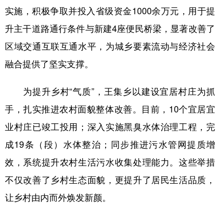
实施，积极争取并投入省级资金1000余万元，用于提
学术中国
乡村振兴
银龄
溯源中国
升主干道路通行条件与新建4座便民桥梁，显著改善了
城市
旅游
能源
会展
区域交通互联互通水平，为城乡要素流动与经济社会
彩票
娱乐
时尚
悦读
融合提供了坚实支撑。
公益
一带一路
亚太网
上市公司
为提升乡村“气质”，王集乡以建设宜居村庄为抓
文化产业
手，扎实推进农村面貌整体改善。目前，10个宜居宜
业村庄已竣工投用；深入实施黑臭水体治理工程，完
地方频道
成19条（段）水体整治；同步推进污水管网提质增
效，系统提升农村生活污水收集处理能力。这些举措
北京
天津
河北
山西
不仅改善了乡村生态面貌，更提升了居民生活品质，
辽宁
吉林
上海
江苏
让乡村由内而外焕发新颜。
浙江
安徽
福建
江西