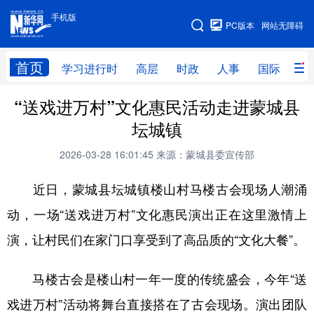
手机版
手机版
PC版本
网站无障碍
网站地图
首页
学习进行时
高层
时政
人事
国际
财
“送戏进万村”文化惠民活动走进蒙城县
学习进行时
高层
时政
人事
坛城镇
国际
财经
网评
港澳
2026-03-28 16:01:45
来源：蒙城县委宣传部
台湾
思客智库
全球连线
教育
近日，蒙城县坛城镇楼山村马楼古会现场人潮涌
科技
科创
量子
体育
动，一场“送戏进万村”文化惠民演出正在这里激情上
文化
书画
健康
军事
演，让村民们在家门口享受到了高品质的“文化大餐”。
访谈
视频
图片
政务
马楼古会是楼山村一年一度的传统盛会，今年“送
法律
中央文件
金融
汽车
戏进万村”活动将舞台直接搭在了古会现场。演出团队
食品
人居
信息化
数字经济