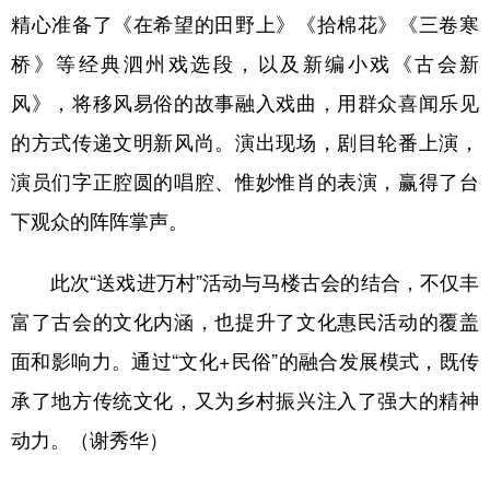
精心准备了《在希望的田野上》《拾棉花》《三卷寒
学术中国
乡村振兴
银龄
溯源中国
桥》等经典泗州戏选段，以及新编小戏《古会新
城市
旅游
能源
会展
风》，将移风易俗的故事融入戏曲，用群众喜闻乐见
彩票
娱乐
时尚
悦读
的方式传递文明新风尚。演出现场，剧目轮番上演，
演员们字正腔圆的唱腔、惟妙惟肖的表演，赢得了台
公益
一带一路
亚太网
上市公司
下观众的阵阵掌声。
文化产业
此次“送戏进万村”活动与马楼古会的结合，不仅丰
地方频道
富了古会的文化内涵，也提升了文化惠民活动的覆盖
面和影响力。通过“文化+民俗”的融合发展模式，既传
北京
天津
河北
山西
承了地方传统文化，又为乡村振兴注入了强大的精神
辽宁
吉林
上海
江苏
动力。（谢秀华）
浙江
安徽
福建
江西