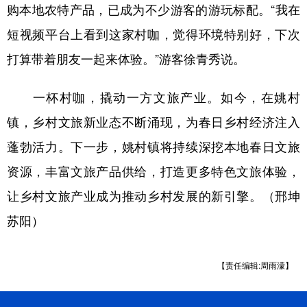
山东
河南
湖北
湖南
购本地农特产品，已成为不少游客的游玩标配。“我在
短视频平台上看到这家村咖，觉得环境特别好，下次
广东
广西
海南
重庆
打算带着朋友一起来体验。”游客徐青秀说。
四川
贵州
云南
西藏
陕西
甘肃
青海
宁夏
一杯村咖，撬动一方文旅产业。如今，在姚村
镇，乡村文旅新业态不断涌现，为春日乡村经济注入
新疆
内蒙古
黑龙江
蓬勃活力。下一步，姚村镇将持续深挖本地春日文旅
资源，丰富文旅产品供给，打造更多特色文旅体验，
多语种频道
让乡村文旅产业成为推动乡村发展的新引擎。（邢坤
English
Español
Français
عربى
苏阳）
Русский язык
日本語
한국어
Deutsch
Português
【责任编辑:周雨濛】