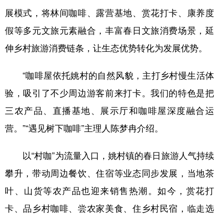
展模式，将林间咖啡、露营基地、赏花打卡、康养度
学术中国
乡村振兴
银龄
溯源中国
假等多元文旅元素融合，丰富春日文旅消费场景，延
城市
旅游
能源
会展
伸乡村旅游消费链条，让生态优势转化为发展优势。
彩票
娱乐
时尚
悦读
“咖啡屋依托姚村的自然风貌，主打乡村慢生活体
公益
一带一路
亚太网
上市公司
验，吸引了不少周边游客前来打卡。我们的特色是把
文化产业
三农产品、直播基地、展示厅和咖啡屋深度融合运
营。”“遇见树下咖啡”主理人陈梦冉介绍。
地方频道
以“村咖”为流量入口，姚村镇的春日旅游人气持续
北京
天津
河北
山西
攀升，带动周边餐饮、住宿等业态同步发展，当地茶
辽宁
吉林
上海
江苏
叶、山货等农产品也迎来销售热潮。如今，赏花打
浙江
安徽
福建
江西
卡、品乡村咖啡、尝农家美食、住乡村民宿，临走选