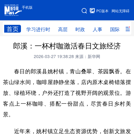
手机版
手机版
PC版本
网站无障碍
网站地图
首页
学习进行时
高层
时政
人事
国际
财
郎溪：一杯村咖激活春日文旅经济
学习进行时
高层
时政
人事
2026-03-27 19:38:28
来源：新华网
国际
财经
网评
港澳
春日的郎溪县姚村镇，青山叠翠、茶园飘香。在
台湾
思客智库
全球连线
教育
茶山绿水间，咖啡屋静静坐落，店内原木桌椅错落摆
科技
科创
量子
体育
放、绿植环绕，户外还打造了视野开阔的观景位。游
文化
书画
健康
军事
客点上一杯咖啡、搭配一份甜点，尽赏春日乡村美
访谈
视频
图片
政务
景。
法律
中央文件
金融
汽车
近年来，姚村镇立足生态资源优势，创新文旅发
食品
人居
信息化
数字经济