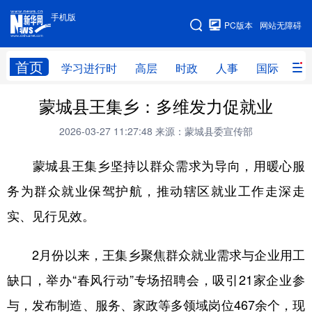
手机版
手机版
PC版本
网站无障碍
网站地图
首页
学习进行时
高层
时政
人事
国际
财
蒙城县王集乡：多维发力促就业
学习进行时
高层
时政
人事
2026-03-27 11:27:48
来源：蒙城县委宣传部
国际
财经
网评
港澳
蒙城县王集乡坚持以群众需求为导向，用暖心服
台湾
思客智库
全球连线
教育
务为群众就业保驾护航，推动辖区就业工作走深走
科技
科创
量子
体育
实、见行见效。
文化
书画
健康
军事
访谈
视频
图片
政务
2月份以来，王集乡聚焦群众就业需求与企业用工
缺口，举办“春风行动”专场招聘会，吸引21家企业参
法律
中央文件
金融
汽车
与，发布制造、服务、家政等多领域岗位467余个，现
食品
人居
信息化
数字经济