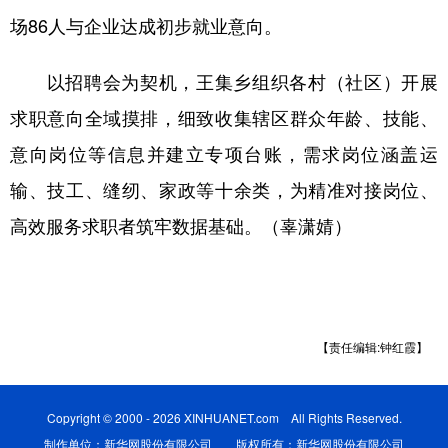
场86人与企业达成初步就业意向。
学术中国
乡村振兴
银龄
溯源中国
以招聘会为契机，王集乡组织各村（社区）开展
城市
旅游
能源
会展
求职意向全域摸排，细致收集辖区群众年龄、技能、
彩票
娱乐
时尚
悦读
意向岗位等信息并建立专项台账，需求岗位涵盖运
公益
一带一路
亚太网
上市公司
输、技工、缝纫、家政等十余类，为精准对接岗位、
文化产业
高效服务求职者筑牢数据基础。（辜潇婧）
地方频道
北京
天津
河北
山西
【责任编辑:钟红霞】
辽宁
吉林
上海
江苏
浙江
安徽
福建
江西
Copyright © 2000 - 2026 XINHUANET.com All Rights Reserved.
制作单位：新华网股份有限公司 版权所有：新华网股份有限公司