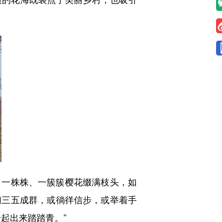
一株株、一簇簇樱花缀满枝头，如
们三五成群，或徜徉信步，或举着手
起出来踏踏青。”