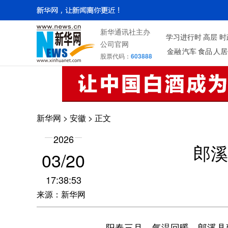
新华通讯社主办
学习进行时
高层
时
公司官网
金融
汽车
食品
人居
股票代码：
603888
新华网
>
安徽
> 正文
2026
郎溪
03/20
17:38:53
来源：新华网
阳春三月，气温回暖，郎溪县建平