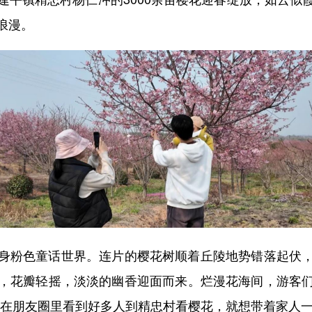
浪漫。
粉色童话世界。连片的樱花树顺着丘陵地势错落起伏，
，花瓣轻摇，淡淡的幽香迎面而来。烂漫花海间，游客
我在朋友圈里看到好多人到精忠村看樱花，就想带着家人一