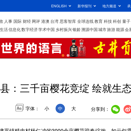
ENGLISH
新华报刊
地方频道
承
政
人事
国际
财经
网评
港澳
台湾
思客智库
全球连线
教育
科技
科创
量子
生活
信息化
数字经济
学术中国
乡村振兴
银龄
溯源中国
城市
旅游
能源
会
县：三千亩樱花竞绽 绘就生
字体：
小
中
大
分享到：
镇精忠村杨仁冲的3000余亩樱花迎春绽放，如云似