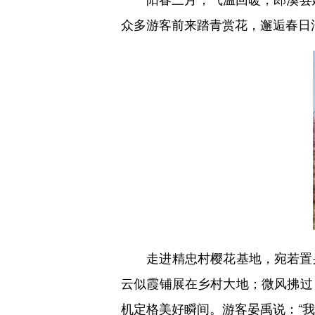
众多游客前来踏青赏花，邂逅春日
走进精忠村樱花基地，宛若置身
云似霞铺展在乡村大地；微风拂过
机定格美好瞬间。游客晏禹说：“