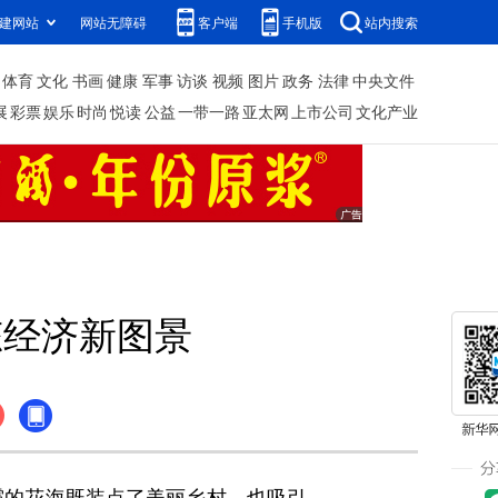
建网站
网站无障碍
客户端
手机版
站内搜索
体育
文化
书画
健康
军事
访谈
视频
图片
政务
法律
中央文件
展
彩票
娱乐
时尚
悦读
公益
一带一路
亚太网
上市公司
文化产业
态经济新图景
霞的花海既装点了美丽乡村，也吸引