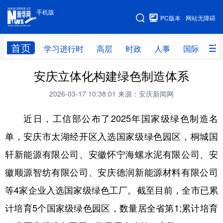
手机版
手机版
PC版本
网站无障碍
网站地图
首页
学习进行时
高层
时政
人事
国际
财
安庆立体化构建绿色制造体系
学习进行时
高层
时政
人事
2026-03-17 10:38:01
来源：安庆新闻网
国际
财经
网评
港澳
近日，工信部公布了2025年国家级绿色制造名
台湾
思客智库
全球连线
教育
单，安庆市太湖经开区入选国家级绿色园区，桐城国
科技
科创
量子
体育
轩新能源有限公司、安徽怀宁海螺水泥有限公司、安
文化
书画
健康
军事
徽顺源智纺有限公司、安庆德润新能源材料有限公司
访谈
视频
图片
政务
等4家企业入选国家级绿色工厂。截至目前，全市已累
法律
中央文件
金融
汽车
计培育5个国家级绿色园区，数量居全省第1;累计培育
食品
人居
信息化
数字经济