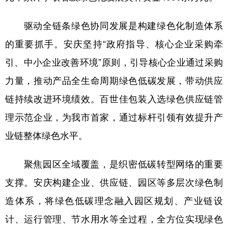
山东
河南
湖北
湖南
驱动全链条绿色协同发展是构建绿色化制造体系
广东
广西
海南
重庆
的重要抓手。安庆坚持“政府指导、核心企业采购牵
四川
贵州
云南
西藏
引、中小企业改善环境”原则，引导核心企业通过采购
陕西
甘肃
青海
宁夏
力量，推动产品全生命周期绿色低碳发展，带动供应
新疆
内蒙古
黑龙江
链持续改进环境绩效。百世佳包装入选绿色供应链管
理示范企业，为我市首家，通过标杆引领有效提升产
多语种频道
业链整体绿色水平。
English
Español
Français
عربى
聚焦园区全域覆盖，是织密低碳转型网络的重要
Русский язык
日本語
한국어
支撑。安庆构建企业、供应链、园区等多层次绿色制
Deutsch
Português
造体系，将绿色低碳理念融入园区规划、产业链设
计、运行管理、节水用水等全过程，全方位实现绿色