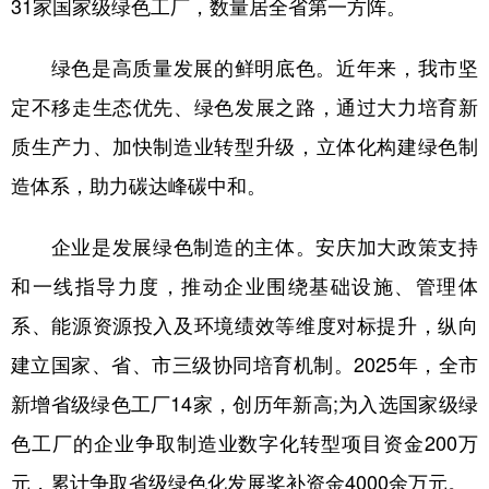
31家国家级绿色工厂，数量居全省第一方阵。
学术中国
乡村振兴
银龄
溯源中国
绿色是高质量发展的鲜明底色。近年来，我市坚
城市
旅游
能源
会展
定不移走生态优先、绿色发展之路，通过大力培育新
彩票
娱乐
时尚
悦读
质生产力、加快制造业转型升级，立体化构建绿色制
公益
一带一路
亚太网
上市公司
造体系，助力碳达峰碳中和。
文化产业
企业是发展绿色制造的主体。安庆加大政策支持
和一线指导力度，推动企业围绕基础设施、管理体
地方频道
系、能源资源投入及环境绩效等维度对标提升，纵向
北京
天津
河北
山西
建立国家、省、市三级协同培育机制。2025年，全市
新增省级绿色工厂14家，创历年新高;为入选国家级绿
辽宁
吉林
上海
江苏
色工厂的企业争取制造业数字化转型项目资金200万
浙江
安徽
福建
江西
元，累计争取省级绿色化发展奖补资金4000余万元。