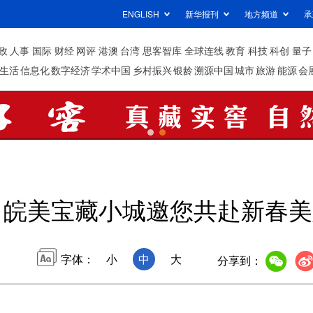
ENGLISH
新华报刊
地方频道
承
政
人事
国际
财经
网评
港澳
台湾
思客智库
全球连线
教育
科技
科创
量子
生活
信息化
数字经济
学术中国
乡村振兴
银龄
溯源中国
城市
旅游
能源
会
皖美宝藏小城邀您共赴新春美
字体：
小
中
大
分享到：