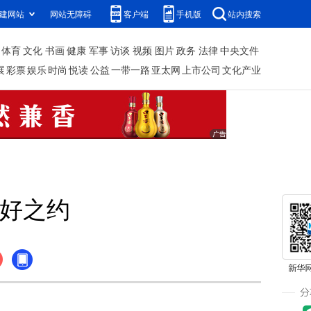
建网站
网站无障碍
客户端
手机版
站内搜索
体育
文化
书画
健康
军事
访谈
视频
图片
政务
法律
中央文件
展
彩票
娱乐
时尚
悦读
公益
一带一路
亚太网
上市公司
文化产业
好之约