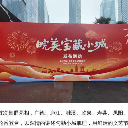
首次集群亮相，广德、庐江、濉溪、临泉、寿县、凤阳、
介人轮番登台，以深情的讲述勾勒小城肌理，用鲜活的文艺