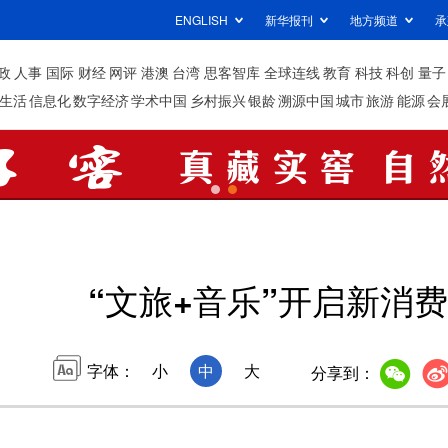
ENGLISH
新华报刊
地方频道
承
政
人事
国际
财经
网评
港澳
台湾
思客智库
全球连线
教育
科技
科创
量子
生活
信息化
数字经济
学术中国
乡村振兴
银龄
溯源中国
城市
旅游
能源
会
“文旅+音乐”开启新消
字体：
小
中
大
分享到：