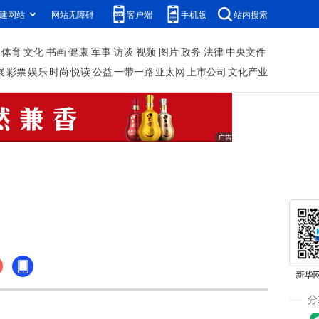
建网站
网站无障碍
客户端
手机版
站内搜索
体育
文化
书画
健康
军事
访谈
视频
图片
政务
法律
中央文件
展
彩票
娱乐
时尚
悦读
公益
一带一路
亚太网
上市公司
文化产业
费