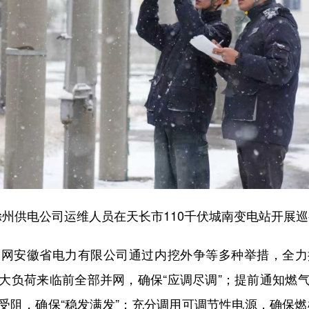
州供电公司运维人员在天长市110千伏城南变电站开展巡视
安徽省电力有限公司通过内挖外争等多种举措，全力
大负荷来临前全部并网，确保“应调尽调”；提前通知燃
阻，确保“稳发满发”；充分调用可调节性电源，确保燃机