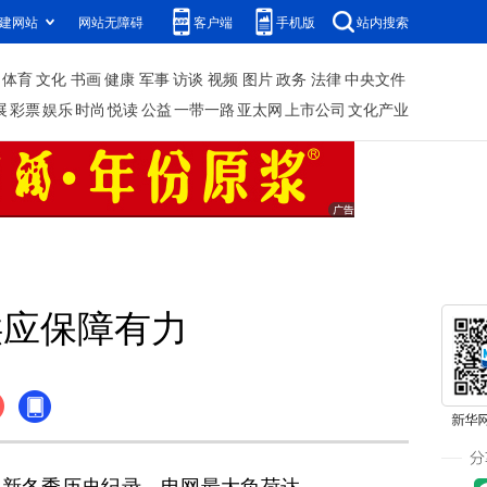
建网站
网站无障碍
客户端
手机版
站内搜索
体育
文化
书画
健康
军事
访谈
视频
图片
政务
法律
中央文件
展
彩票
娱乐
时尚
悦读
公益
一带一路
亚太网
上市公司
文化产业
供应保障有力
新冬季历史纪录，电网最大负荷达