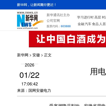
新华通讯社主办
学习进行时
高层
时
公司官网
金融
汽车
食品
人居
股票代码：
603888
新华网
>
安徽
> 正文
2026
用电
01/22
17:06:42
来源：国网安徽电力
受寒潮降温影响，安徽省用电负