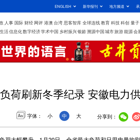
ENGLISH
新华报刊
地方频道
承
政
人事
国际
财经
网评
港澳
台湾
思客智库
全球连线
教育
科技
科创
量子
生活
信息化
数字经济
学术中国
乡村振兴
银龄
溯源中国
城市
旅游
能源
会
负荷刷新冬季纪录 安徽电力
字体：
小
中
大
分享到：
荷大幅攀升。1月20日，全省最大负荷和日用电量均刷