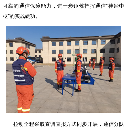
山东
河南
湖北
湖南
可靠的通信保障能力，进一步锤炼指挥通信“神经中
广东
广西
海南
重庆
枢”的实战硬功。
四川
贵州
云南
西藏
陕西
甘肃
青海
宁夏
新疆
内蒙古
黑龙江
多语种频道
English
Español
Français
عربى
Русский язык
日本語
한국어
Deutsch
Português
拉动全程采取直调直报方式同步开展，通信分队