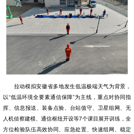
学术中国
乡村振兴
银龄
溯源中国
城市
旅游
能源
会展
彩票
娱乐
时尚
悦读
公益
一带一路
亚太网
上市公司
文化产业
地方频道
拉动模拟安徽省多地发生低温极端天气为背景，
以“低温环境全要素通信保障”为主线，重点对协同指
北京
天津
河北
山西
挥、信息报送、装备点验、台站值守、卫星组网、无
辽宁
吉林
上海
江苏
人机侦察建模、通信枢纽开设等7个课目展开训练，全
浙江
安徽
福建
江西
方位检验队伍高效协同、应急处置、快速组网、稳定