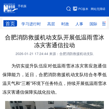
手机版
手机版
PC版本
网站无障碍
网站地图
首页
学习进行时
高层
时政
人事
国际
财
合肥消防救援机动支队开展低温雨雪冰
学习进行时
高层
时政
人事
冻灾害通信拉动
国际
财经
网评
港澳
2026-01-21 17:24:44
来源：合肥消防救援机动支队
台湾
思客智库
全球连线
教育
为切实提升队伍应对低温雨雪冰冻灾害应急通信
科技
科创
量子
体育
保障能力，近日，合肥消防救援机动支队结合冬季低
文化
书画
健康
军事
温天气和“三断”环境下任务特点，持续开展低温雨雪冰
访谈
视频
图片
政务
冻灾害通信保障实战化拉动。
法律
中央文件
金融
汽车
食品
人居
信息化
数字经济