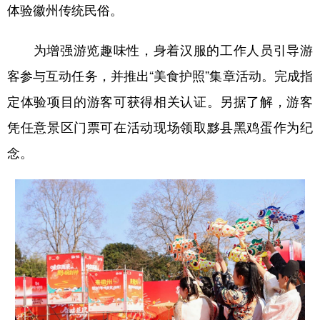
山东
河南
湖北
湖南
体验徽州传统民俗。
广东
广西
海南
重庆
为增强游览趣味性，身着汉服的工作人员引导游
四川
贵州
云南
西藏
客参与互动任务，并推出“美食护照”集章活动。完成指
陕西
甘肃
青海
宁夏
定体验项目的游客可获得相关认证。另据了解，游客
凭任意景区门票可在活动现场领取黟县黑鸡蛋作为纪
新疆
内蒙古
黑龙江
念。
多语种频道
English
Español
Français
عربى
Русский язык
日本語
한국어
Deutsch
Português