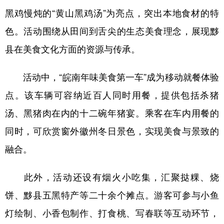
黑鸡慢炖的“黄山黑鸡汤”为亮点，突出本地食材的特
学术中国
乡村振兴
银龄
溯源中国
色。活动围绕从田间到舌尖的生态美食理念，展现黟
城市
旅游
能源
会展
县在美食文化方面的资源与传承。
彩票
娱乐
时尚
悦读
活动中，“皖南年味美食第一车”成为移动就餐体验
公益
一带一路
亚太网
上市公司
点。该车辆可容纳近百人同时用餐，提供包括杀猪
文化产业
汤、黑猪肉在内的十二碗年猪宴。乘客在车内用餐的
同时，可欣赏窗外徽州冬日景色，实现美食与景致的
地方频道
融合。
北京
天津
河北
山西
此外，活动还设有烟火小吃集，汇聚挞粿、烧
辽宁
吉林
上海
江苏
饼、黟县五黑特产等二十余个摊点。游客可参与小鱼
浙江
安徽
福建
江西
灯绘制、小香包制作、打食桃、写春联等互动环节，