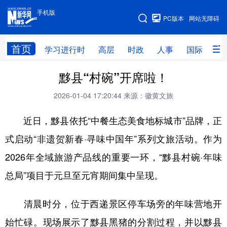
手机版
手机版
PC版本
网站无障碍
网站地图
首页
学习进行时
高层
时政
人事
国际
财
黟县“村碗”开席啦！
学习进行时
高层
时政
人事
2026-01-04 17:20:44
来源：徽黄文旅
国际
财经
网评
港澳
近日，黟县依托“中餐生态美食地标城市”品牌，正
台湾
思客智库
全球连线
教育
式启动“非遗贺新春·寻味中国年”系列文旅活动。作为
科技
科创
量子
体育
2026年全域旅游产品线的重要一环，“黟县村碗·年味
文化
书画
健康
军事
总局”项目于元旦至元宵期间集中呈现。
访谈
视频
图片
政务
清晨时分，位于西递景区停车场旁的年味营地开
法律
中央文件
金融
汽车
始忙碌。现场展示了黟县黑猪的分割过程，并以黟县
食品
人居
信息化
数字经济