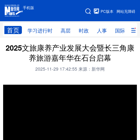
手机版
手机版
PC版本
网站无障碍
网站地图
首页
学习进行时
高层
时政
人事
国际
财
2025文旅康养产业发展大会暨长三角康
学习进行时
高层
时政
人事
养旅游嘉年华在石台启幕
国际
财经
网评
港澳
2025-11-29 17:42:55
来源：新华网
台湾
思客智库
全球连线
教育
科技
科创
量子
体育
文化
书画
健康
军事
访谈
视频
图片
政务
法律
中央文件
金融
汽车
食品
人居
信息化
数字经济