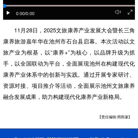
学术中国
乡村振兴
银龄
溯源中国
0:00
/0:00
城市
旅游
能源
会展
11月28日，2025文旅康养产业发展大会暨长三角
彩票
娱乐
时尚
悦读
康养旅游嘉年华在池州市石台县启幕。本次活动以文
公益
一带一路
亚太网
上市公司
旅产业为根基，以“康养+”为核心，以品牌升级为抓
手，以全国联动为平台，全面展现池州在构建现代化
文化产业
康养产业体系中的创新与实践。通过开展专家研讨、
资源对接、项目推介等活动，全面展示池州文旅康养
地方频道
融合发展成果，助力构建现代化康养产业新格局。
北京
天津
河北
山西
辽宁
吉林
上海
江苏
【责任编辑:周雨濛】
浙江
安徽
福建
江西