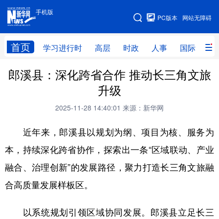
手机版
手机版
PC版本
网站无障碍
网站地图
首页
学习进行时
高层
时政
人事
国际
财
郎溪县：深化跨省合作 推动长三角文旅
学习进行时
高层
时政
人事
升级
国际
财经
网评
港澳
2025-11-28 14:40:01
来源：新华网
台湾
思客智库
全球连线
教育
近年来，郎溪县以规划为纲、项目为核、服务为
科技
科创
量子
体育
本，持续深化跨省协作，探索出一条“区域联动、产业
文化
书画
健康
军事
融合、治理创新”的发展路径，聚力打造长三角文旅融
访谈
视频
图片
政务
合高质量发展样板区。
法律
中央文件
金融
汽车
以系统规划引领区域协同发展。郎溪县立足长三
食品
人居
信息化
数字经济