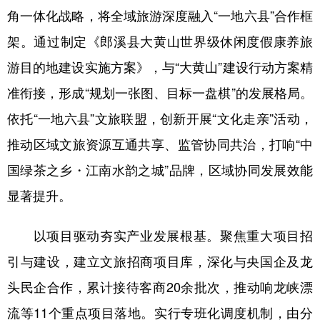
角一体化战略，将全域旅游深度融入“一地六县”合作框
学术中国
乡村振兴
银龄
溯源中国
架。通过制定《郎溪县大黄山世界级休闲度假康养旅
城市
旅游
能源
会展
游目的地建设实施方案》，与“大黄山”建设行动方案精
彩票
娱乐
时尚
悦读
准衔接，形成“规划一张图、目标一盘棋”的发展格局。
依托“一地六县”文旅联盟，创新开展“文化走亲”活动，
公益
一带一路
亚太网
上市公司
推动区域文旅资源互通共享、监管协同共治，打响“中
文化产业
国绿茶之乡・江南水韵之城”品牌，区域协同发展效能
显著提升。
地方频道
以项目驱动夯实产业发展根基。聚焦重大项目招
北京
天津
河北
山西
引与建设，建立文旅招商项目库，深化与央国企及龙
辽宁
吉林
上海
江苏
头民企合作，累计接待客商20余批次，推动响龙峡漂
浙江
安徽
福建
江西
流等11个重点项目落地。实行专班化调度机制，由分