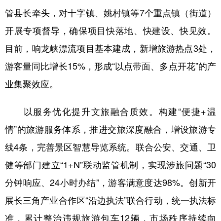
山东
河南
湖北
湖南
管县长牵头，对十字镇、姚村镇等7个重点镇（街道）
广东
广西
海南
重庆
开展专项督导，确保项目快落地、快建设、快见效。
四川
贵州
云南
西藏
目前，响龙峡漂流项目基本建成，新增旅游热点3处，
游客量同比增长15%，形成“以点带面、多点开花”的产
陕西
甘肃
青海
宁夏
业集聚效应。
新疆
内蒙古
黑龙江
以服务优化提升文旅融合质效。构建“便捷+温
多语种频道
情”的旅游服务体系，推进交旅深度融合，增设旅游专
线4条，完善景区智慧导览系统。联合公安、交通、卫
English
Español
Français
عربى
健等部门建立“1+N”联动监管机制，实现涉旅问题“30
Русский язык
日本語
한국어
分钟响应、24小时办结”，游客满意度达98%。创新开
Deutsch
Português
展长三角产业合作区“沿边执法”联合行动，统一执法标
准，累计整治违规旅游包车12辆，市场秩序持续向