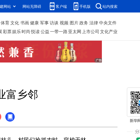
建网站
网站无障碍
客户端
手机版
站内搜索
体育
文化
书画
健康
军事
访谈
视频
图片
政务
法律
中央文件
展
彩票
娱乐
时尚
悦读
公益
一带一路
亚太网
上市公司
文化产业
业富乡邻
枝头，村民们抢抓农时，穿梭于林