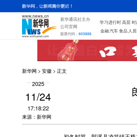
新华通讯社主办
学习进行时
高层
时
公司官网
金融
汽车
食品
人居
股票代码：
603888
新华网
>
安徽
> 正文
2025
11/24
17:18:22
来源：新华网
初冬时节，郎溪县凌笪镇王桥村