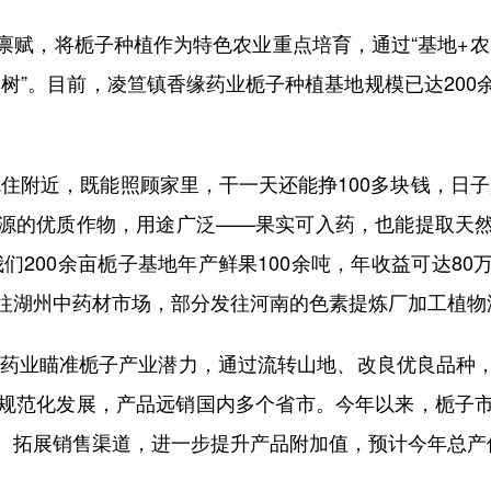
，将栀子种植作为特色农业重点培育，通过“基地+农
树”。目前，凌笪镇香缘药业栀子种植基地规模已达20
附近，既能照顾家里，干一天还能挣100多块钱，日子
源的优质作物，用途广泛——果实可入药，也能提取天
们200余亩栀子基地年产鲜果100余吨，年收益可达80万
往湖州中药材市场，部分发往河南的色素提炼厂加工植物
药业瞄准栀子产业潜力，通过流转山地、改良优良品种
规范化发展，产品远销国内多个省市。今年以来，栀子
、拓展销售渠道，进一步提升产品附加值，预计今年总产