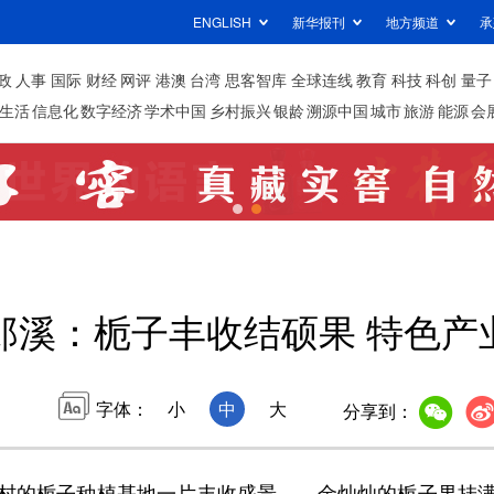
ENGLISH
新华报刊
地方频道
承
政
人事
国际
财经
网评
港澳
台湾
思客智库
全球连线
教育
科技
科创
量子
生活
信息化
数字经济
学术中国
乡村振兴
银龄
溯源中国
城市
旅游
能源
会
郎溪：栀子丰收结硕果 特色产
字体：
小
中
大
分享到：
的栀子种植基地一片丰收盛景——金灿灿的栀子果挂满