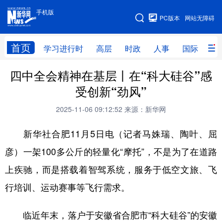
手机版
手机版
PC版本
网站无障碍
网站地图
首页
学习进行时
高层
时政
人事
国际
财
四中全会精神在基层丨在“科大硅谷”感
学习进行时
高层
时政
人事
受创新“劲风”
国际
财经
网评
港澳
2025-11-06 09:12:52
来源：新华网
台湾
思客智库
全球连线
教育
新华社合肥11月5日电（记者马姝瑞、陶叶、屈
科技
科创
量子
体育
彦）一架100多公斤的轻量化“摩托”，不是为了在道路
文化
书画
健康
军事
上疾驰，而是搭载着智驾系统，服务于低空文旅、飞
访谈
视频
图片
政务
行培训、运动赛事等飞行需求。
法律
中央文件
金融
汽车
临近年末，落户于安徽省合肥市“科大硅谷”的安徽
食品
人居
信息化
数字经济