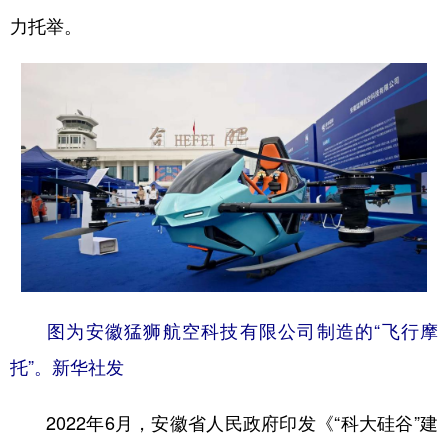
山东
河南
湖北
湖南
力托举。
广东
广西
海南
重庆
四川
贵州
云南
西藏
陕西
甘肃
青海
宁夏
新疆
内蒙古
黑龙江
多语种频道
English
Español
Français
عربى
图为安徽猛狮航空科技有限公司制造的“飞行摩
Русский язык
日本語
한국어
托”。新华社发
Deutsch
Português
2022年6月，安徽省人民政府印发《“科大硅谷”建