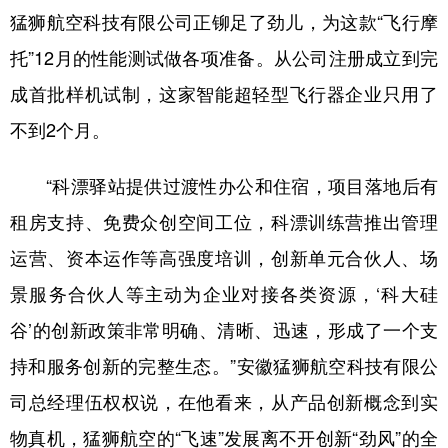
猛狮航空科技有限公司正铆足了劲儿，为这款“飞行摩
学术中国
乡村振兴
银龄
溯源中国
托”12月的性能测试做各项准备。从公司注册成立到完
城市
旅游
能源
会展
成首批样机试制，这家智能超轻型飞行器企业只用了
彩票
娱乐
时尚
悦读
不到2个月。
公益
一带一路
亚太网
上市公司
“科漂驿站提供过渡性办公和住宿，项目落地后有
文化产业
租房支持、免费众创空间工位，科漂训练营推出管理
运营、资本运作等高强度培训，创新单元合伙人、场
地方频道
景服务合伙人等主动为企业对接各类资源，‘科大硅
谷’的创新政策非常明确、清晰、迅速，形成了一个支
北京
天津
河北
山西
持和服务创新的完整生态。”安徽猛狮航空科技有限公
辽宁
吉林
上海
江苏
司总经理伍权权说，在他看来，从产品创新概念到实
浙江
安徽
福建
江西
物真机，猛狮航空的“飞速”发展离不开创新“劲风”的全