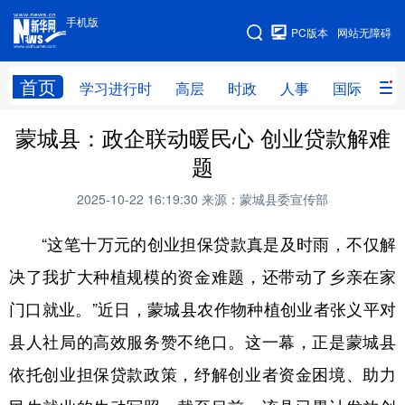
手机版
手机版
PC版本
网站无障碍
网站地图
首页
学习进行时
高层
时政
人事
国际
财
蒙城县：政企联动暖民心 创业贷款解难
学习进行时
高层
时政
人事
题
国际
财经
网评
港澳
2025-10-22 16:19:30
来源：蒙城县委宣传部
台湾
思客智库
全球连线
教育
“这笔十万元的创业担保贷款真是及时雨，不仅解
科技
科创
量子
体育
决了我扩大种植规模的资金难题，还带动了乡亲在家
文化
书画
健康
军事
门口就业。”近日，蒙城县农作物种植创业者张义平对
访谈
视频
图片
政务
县人社局的高效服务赞不绝口。这一幕，正是蒙城县
法律
中央文件
金融
汽车
依托创业担保贷款政策，纾解创业者资金困境、助力
食品
人居
信息化
数字经济