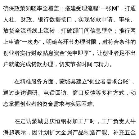
山东
河南
湖北
湖南
确保政策知晓率全覆盖；搭建受理流程“一张网”，打通
广东
广西
海南
重庆
人社、财政、银行数据接口，实现贷款申请、审核、
四川
贵州
云南
西藏
放贷全流程线上流转，打破部门间信息壁垒；推行网
上申请“一次办”，明确各环节办理时限，对符合条件的
陕西
甘肃
青海
宁夏
创业者实行财政贴息资金“免申即享”，让创业者足不出
新疆
内蒙古
黑龙江
户就能完成贷款办理，切实节省时间与精力。
多语种频道
在精准服务方面，蒙城县建立“创业者需求台账”，
通过走访调研、电话回访、窗口反馈等多种方式，动
English
Español
Français
عربى
态掌握创业者的资金需求与实际困难。
Русский язык
日本語
한국어
Deutsch
Português
在走访蒙城县庆恒钢材加工厂时，工厂负责人牛
海超表示，因计划扩大金属产品制造产能、补充五金