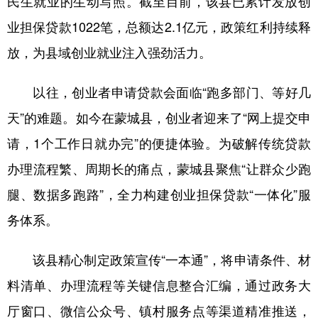
民生就业的生动写照。截至目前，该县已累计发放创
业担保贷款1022笔，总额达2.1亿元，政策红利持续释
学术中国
乡村振兴
银龄
溯源中国
放，为县域创业就业注入强劲活力。
城市
旅游
能源
会展
彩票
娱乐
时尚
悦读
以往，创业者申请贷款会面临“跑多部门、等好几
天”的难题。如今在蒙城县，创业者迎来了“网上提交申
公益
一带一路
亚太网
上市公司
请，1个工作日就办完”的便捷体验。为破解传统贷款
文化产业
办理流程繁、周期长的痛点，蒙城县聚焦“让群众少跑
腿、数据多跑路”，全力构建创业担保贷款“一体化”服
地方频道
务体系。
北京
天津
河北
山西
该县精心制定政策宣传“一本通”，将申请条件、材
辽宁
吉林
上海
江苏
料清单、办理流程等关键信息整合汇编，通过政务大
浙江
安徽
福建
江西
厅窗口、微信公众号、镇村服务点等渠道精准推送，