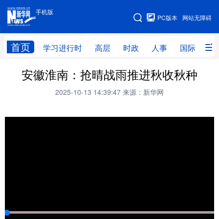
手机版
手机版
PC版本
网站无障碍
网站地图
首页
学习进行时
高层
时政
人事
国际
财
安徽淮南：抢晴战雨推进秋收秋种
学习进行时
高层
时政
人事
2025-10-13 14:39:47
来源：新华网
国际
财经
网评
港澳
台湾
思客智库
全球连线
教育
科技
科创
量子
体育
文化
书画
健康
军事
访谈
视频
图片
政务
法律
中央文件
金融
汽车
食品
人居
信息化
数字经济