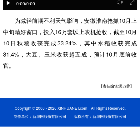
0:00
/0:00
学术中国
乡村振兴
银龄
溯源中国
为减轻前期不利天气影响，安徽淮南抢抓10月上
城市
旅游
能源
会展
中旬晴好窗口，投入16万套以上农机抢收，截至10月
彩票
娱乐
时尚
悦读
10日秋粮收获完成33.24%，其中水稻收获完成
公益
一带一路
亚太网
上市公司
31.4%，大豆、玉米收获超五成，预计10月底前收
官。
文化产业
【责任编辑:吴万蓉】
地方频道
北京
天津
河北
山西
Copyright © 2000 - 2026 XINHUANET.com All Rights Reserved.
辽宁
吉林
上海
江苏
制作单位：新华网股份有限公司 版权所有：新华网股份有限公司
浙江
安徽
福建
江西