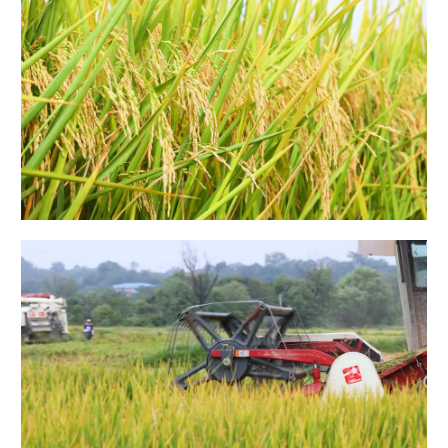
山东
河南
湖北
湖南
广东
广西
海南
重庆
四川
贵州
云南
西藏
陕西
甘肃
青海
宁夏
新疆
内蒙古
黑龙江
多语种频道
English
Español
Français
عربى
Русский язык
日本語
한국어
Deutsch
Português