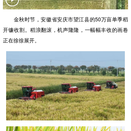
学术中国
乡村振兴
银龄
溯源中国
金秋时节，安徽省安庆市望江县的50万亩单季稻
城市
旅游
能源
会展
开镰收割。稻浪翻滚，机声隆隆，一幅幅丰收的画卷
彩票
娱乐
时尚
悦读
正在徐徐展开。
公益
一带一路
亚太网
上市公司
文化产业
地方频道
北京
天津
河北
山西
辽宁
吉林
上海
江苏
浙江
安徽
福建
江西