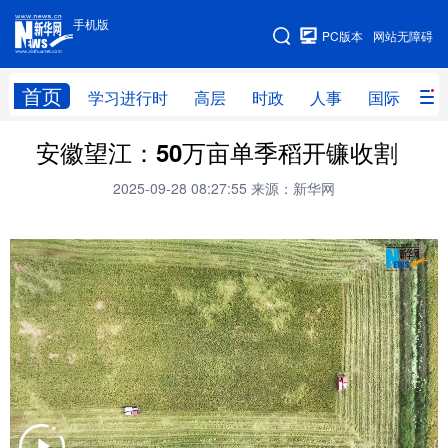
手机版
手机版
PC版本
网站无障碍
网站地图
首页
学习进行时
高层
时政
人事
国际
财
安徽望江：50万亩单季稻开镰收割
学习进行时
高层
时政
人事
2025-09-28 08:27:55
来源：新华网
国际
财经
网评
港澳
台湾
思客智库
全球连线
教育
科技
科创
量子
体育
文化
书画
健康
军事
访谈
视频
图片
政务
法律
中央文件
金融
汽车
食品
人居
信息化
数字经济