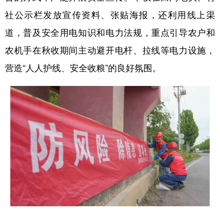
山东
河南
湖北
湖南
社公示栏发放宣传资料、张贴海报，还利用线上渠
广东
广西
海南
重庆
道，普及安全用电知识和电力法规，重点引导农户和
四川
贵州
云南
西藏
农机手在秋收期间主动避开电杆、拉线等电力设施，
陕西
甘肃
青海
宁夏
营造“人人护线、安全收粮”的良好氛围。
新疆
内蒙古
黑龙江
多语种频道
English
Español
Français
عربى
Русский язык
日本語
한국어
Deutsch
Português