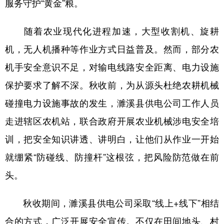
服务守护“黄金”粮。
学术中国
乡村振兴
银龄
溯源中国
随着农业现代化进程加速，大型收割机、旋耕
城市
旅游
能源
会展
机，无人机播种等作业方式日益普及。然而，部分农
彩票
娱乐
时尚
悦读
机手安全意识不足，对输电线路安全距离、电力设施
公益
一带一路
亚太网
上市公司
保护要求了解不深。秋收前，为从源头杜绝农耕机械
碰撞电力设施事故的发生，濉溪县供电公司工作人员
文化产业
走进辖区农机站，联合政府开展农业机械涉电安全培
训，把安全知识讲透、讲明白，让他们从作业一开始
地方频道
就绷紧“防碰线、防撞杆”这根弦，把风险防范做在前
北京
天津
河北
山西
头。
辽宁
吉林
上海
江苏
秋收期间，濉溪县供电公司采取“线上+线下”相结
浙江
安徽
福建
江西
合的方式，广泛开展安全宣传。不仅在田间地头、村