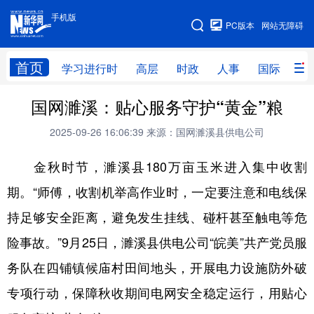
手机版
手机版
PC版本
网站无障碍
网站地图
首页
学习进行时
高层
时政
人事
国际
财
国网濉溪：贴心服务守护“黄金”粮
学习进行时
高层
时政
人事
2025-09-26 16:06:39
来源：国网濉溪县供电公司
国际
财经
网评
港澳
金秋时节，濉溪县180万亩玉米进入集中收割
台湾
思客智库
全球连线
教育
期。“师傅，收割机举高作业时，一定要注意和电线保
科技
科创
量子
体育
持足够安全距离，避免发生挂线、碰杆甚至触电等危
文化
书画
健康
军事
险事故。”9月25日，濉溪县供电公司“皖美”共产党员服
访谈
视频
图片
政务
务队在四铺镇候庙村田间地头，开展电力设施防外破
法律
中央文件
金融
汽车
专项行动，保障秋收期间电网安全稳定运行，用贴心
食品
人居
信息化
数字经济