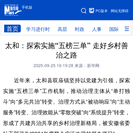
手机版
手机版
PC版本
网站无障碍
网站地图
首页
学习进行时
高层
时政
人事
国际
财
太和：探索实施“五榜三单” 走好乡村善
学习进行时
高层
时政
人事
治之路
国际
财经
网评
港澳
2025-09-25 16:19:28
来源：新华网
台湾
思客智库
全球连线
教育
近年来，太和县双庙镇坚持以党建为引领，探索
科技
科创
量子
体育
实施“五榜三单”工作机制，推动治理主体从“单打独
文化
书画
健康
军事
斗”向“多元共治”转变、治理方式从“被动响应”向“主动
访谈
视频
图片
政务
服务”转变、治理效能从“零散突破”向“系统提升”转变，
法律
中央文件
金融
汽车
形成了共建共治共享的乡村治理新格局，被安徽省委
食品
人居
信息化
数字经济