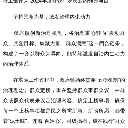
社工部评为“2024年度群众广泛欢迎的领办项目”。
学术中国
乡村振兴
银龄
溯源中国
坚持民意为基，激发治理内生动力
城市
旅游
能源
会展
双庙镇创新治理机制，将治理重心转向“发动群
彩票
娱乐
时尚
悦读
众、共塑目标、集聚力量、群众满意”这一闭合链条，
公益
一带一路
亚太网
上市公司
构建了一套以群众为导向、能持续激发自治内生动力
文化产业
的治理体系。
在实际工作过程中，双庙镇始终贯穿“五榜机制”的
地方频道
治理理念。群众定榜，重在坚持群众事群众议，由群
北京
天津
河北
山西
众或群众代表来议定治理内容、确定上榜事项，确保
辽宁
吉林
上海
江苏
每一个上榜事项都是民之所需所急、所盼所愿，都带
浙江
安徽
福建
江西
着“泥土味”、连着“百姓心”。村级揭榜，重在践行“群众