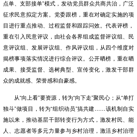
山东
河南
湖北
湖南
点单、支部接单”模式，发动党员群众共商共治，广泛
征求民意拟定方案。党委跟榜，重在对确定实施的项
广东
广西
海南
重庆
目进行重点推动、过程监督和跟踪问效。代表评榜，
四川
贵州
云南
西藏
重在引入民意评议，由社会各界组成监督评议组、民
陕西
甘肃
青海
宁夏
意评议组、发展评议组、作风评议组，从四个维度对
新疆
内蒙古
黑龙江
揭榜事项落实情况进行综合评议。公开晒榜，重在晒
成果、接受监督、选树典型、宣传变化，激发干部群
多语种频道
众的成就感、荣誉感和自豪感。
English
Español
Français
عربى
从“向上看”要资源，转为“向下走”聚民心；从“单打
Русский язык
日本語
한국어
独斗”做项目，转为“组织动员”搞共建……该机制自实
Deutsch
Português
施以来，推动基层干部转变行为方式，激发村民、能
人、志愿者等多元力量参与乡村治理，激活乡村治理