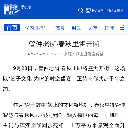
手机版
手机版
PC版本
网站无障碍
网站地图
首页
学习进行时
高层
时政
人事
国际
财
管仲老街·春秋里将开街
学习进行时
高层
时政
人事
2025-09-25 16:07:19
来源：颍上县委宣传部
国际
财经
网评
港澳
9月28日，管仲老街·春秋里即将盛大开街，这场
台湾
思客智库
全球连线
教育
以“管子文化”为IP的时空盛宴，正待与你共赴千年之
科技
科创
量子
体育
约。
文化
书画
健康
军事
访谈
视频
图片
政务
作为“管子故里”颍上的文化新地标，春秋里将管仲
智慧与春秋风云巧妙拆解，融入街区的每一寸肌理。
法律
中央文件
金融
汽车
主街与滨河岸线同步亮相，上万平方米景观全面升
食品
人居
信息化
数字经济