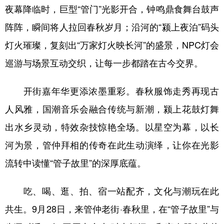
山东
河南
湖北
湖南
夜幕降临时，巨型“管门”光影开合，钟鸣鼎食舞台鼓声
广东
广西
海南
重庆
阵阵，瞬间将人拉回春秋岁月；沿河的“颍上夜泊”码头
灯火璀璨，复刻出“万家灯火映长河”的盛景，NPC灯会
四川
贵州
云南
西藏
巡游与场景互动交织，让每一步都踏在古今交界。
陕西
甘肃
青海
宁夏
新疆
内蒙古
黑龙江
开街嘉年华更添浓墨重彩。春秋服饰走秀再现古
人风雅，国潮音乐会融合传统与新潮，颍上花鼓灯舞
多语种频道
出水乡灵动，特效杂技惊艳全场。以星空为幕，以长
河为景，管仲拜相的传奇在此生动演绎，让你在光影
English
Español
Français
عربى
流转中读懂“管子故里”的深厚底蕴。
Русский язык
日本語
한국어
吃、喝、逛、拍、宿一站配齐，文化与潮玩在此
Deutsch
Português
共生。9月28日，来管仲老街·春秋里，在“管子故里”与