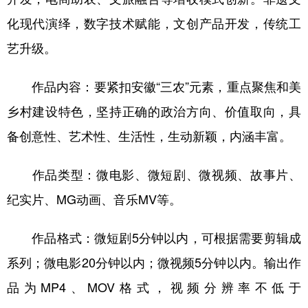
山东
河南
湖北
湖南
化现代演绎，数字技术赋能，文创产品开发，传统工
广东
广西
海南
重庆
艺升级。
四川
贵州
云南
西藏
作品内容：要紧扣安徽“三农”元素，重点聚焦和美
陕西
甘肃
青海
宁夏
乡村建设特色，坚持正确的政治方向、价值取向，具
新疆
内蒙古
黑龙江
备创意性、艺术性、生活性，生动新颖，内涵丰富。
多语种频道
作品类型：微电影、微短剧、微视频、故事片、
纪实片、MG动画、音乐MV等。
English
Español
Français
عربى
Русский язык
日本語
한국어
作品格式：微短剧5分钟以内，可根据需要剪辑成
系列；微电影20分钟以内；微视频5分钟以内。输出作
Deutsch
Português
品为MP4、MOV格式，视频分辨率不低于