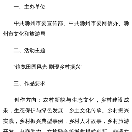
一、主办单位
学术中国
乡村振兴
银龄
溯源中国
中共滁州市委宣传部、中共滁州市委网信办、滁
城市
旅游
能源
会展
州市文化和旅游局
彩票
娱乐
时尚
悦读
公益
一带一路
亚太网
上市公司
二、活动主题
文化产业
“镜览田园风光·剧现乡村振兴”
三、作品要求
地方频道
北京
天津
河北
山西
创作方向：农村新貌与生态文化，乡村建设成
果，生态保护与绿色发展，乡土文化传承。乡村振兴
辽宁
吉林
上海
江苏
实践，乡村振兴典型事例，乡村人才故事，乡村旅游
浙江
安徽
福建
江西
开发，电商助农、文旅融合等增收模式创新。非遗文