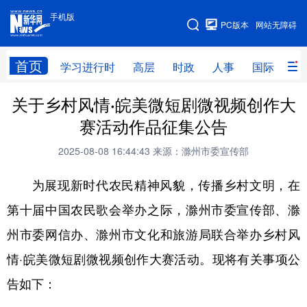
手机版
手机版
PC版本
网站无障碍
网站地图
首页
学习进行时
高层
时政
人事
国际
财
关于乡村风情·皖美微短剧微视频创作大
学习进行时
高层
时政
人事
赛活动作品征集公告
国际
财经
网评
港澳
2025-08-08 16:44:43
来源：滁州市委宣传部
台湾
思客智库
全球连线
教育
为展现新时代农民精神风貌，传播乡村文明，在
科技
科创
量子
体育
第十届中国农民歌会举办之际，滁州市委宣传部、滁
文化
书画
健康
军事
州市委网信办、滁州市文化和旅游局联合举办乡村风
访谈
视频
图片
政务
情·皖美微短剧微视频创作大赛活动。现将有关事项公
法律
中央文件
金融
汽车
告如下：
食品
人居
信息化
数字经济