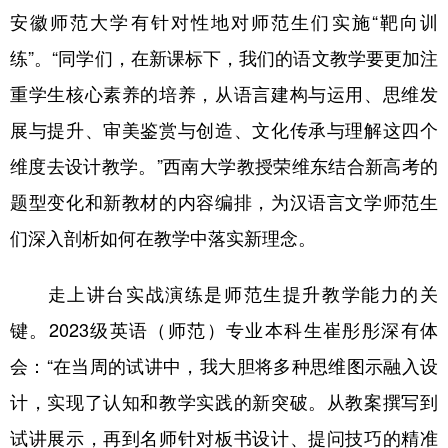
安徽师范大学有针对性地对师范生们实施“靶向训
学术中国
乡村振兴
银龄
溯源中国
练”。“同学们，在新课标下，我们的语文教学要更加注
城市
旅游
能源
会展
重学生核心素养的培养，从语言建构与运用、思维发
彩票
娱乐
时尚
悦读
展与提升、审美鉴赏与创造、文化传承与理解这四个
维度去设计教学。”西南大学教授荣维东结合新高考的
公益
一带一路
亚太网
上市公司
题型变化和新教材的内容编排，为汉语言文学师范生
文化产业
们深入剖析如何在教学中落实新理念。
地方频道
走上讲台实战演练是师范生提升教学能力的关
键。2023级英语（师范）专业本科生崔彤彤深有体
北京
天津
河北
山西
会：“在当周的试讲中，我大胆将多种思维图示融入设
辽宁
吉林
上海
江苏
计，实现了认知和教学实践的新突破。从教案撰写到
浙江
安徽
福建
江西
试讲展示，再到名师针对板书设计、提问技巧的精准