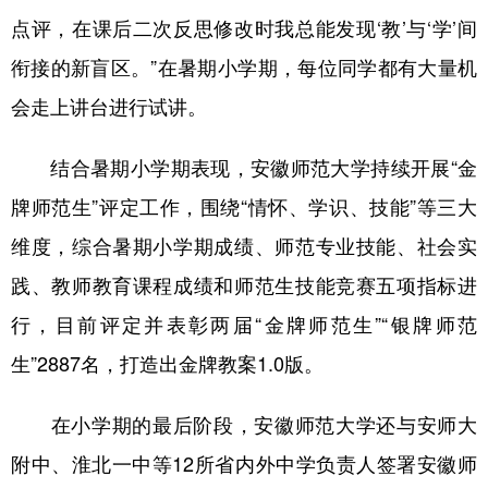
山东
河南
湖北
湖南
点评，在课后二次反思修改时我总能发现‘教’与‘学’间
广东
广西
海南
重庆
衔接的新盲区。”在暑期小学期，每位同学都有大量机
四川
贵州
云南
西藏
会走上讲台进行试讲。
陕西
甘肃
青海
宁夏
结合暑期小学期表现，安徽师范大学持续开展“金
新疆
内蒙古
黑龙江
牌师范生”评定工作，围绕“情怀、学识、技能”等三大
维度，综合暑期小学期成绩、师范专业技能、社会实
多语种频道
践、教师教育课程成绩和师范生技能竞赛五项指标进
行，目前评定并表彰两届“金牌师范生”“银牌师范
English
Español
Français
عربى
生”2887名，打造出金牌教案1.0版。
Русский язык
日本語
한국어
Deutsch
Português
在小学期的最后阶段，安徽师范大学还与安师大
附中、淮北一中等12所省内外中学负责人签署安徽师