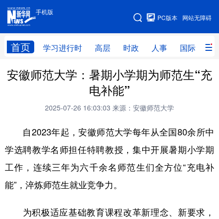
手机版
手机版
PC版本
网站无障碍
网站地图
首页
学习进行时
高层
时政
人事
国际
财
安徽师范大学：暑期小学期为师范生“充
学习进行时
高层
时政
人事
电补能”
国际
财经
网评
港澳
2025-07-26 16:03:03
来源：安徽师范大学
台湾
思客智库
全球连线
教育
自2023年起，安徽师范大学每年从全国80余所中
科技
科创
量子
体育
学选聘教学名师担任特聘教授，集中开展暑期小学期
文化
书画
健康
军事
工作，连续三年为六千余名师范生们全方位“充电补
访谈
视频
图片
政务
能”，淬炼师范生就业竞争力。
法律
中央文件
金融
汽车
为积极适应基础教育课程改革新理念、新要求，
食品
人居
信息化
数字经济