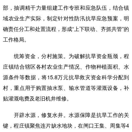
部，抽调精干力量组建工作专班和应急队伍，结合镇
学术中国
乡村振兴
银龄
溯源中国
域农业生产实际，制定针对性防汛抗旱应急预案，明
城市
旅游
能源
会展
确责任分工和处置流程，形成“上下联动、齐抓共管”的
彩票
娱乐
时尚
悦读
工作格局。
公益
一带一路
亚太网
上市公司
统筹资金，分村施策。为破解抗旱资金瓶颈，程
文化产业
庄镇结合辖区各村农业生产情况、作物种植面积、水
源条件等数据，将15.8万元抗旱救灾资金科学分配到
地方频道
村，重点用于购置抽水泵、输水管道等灌溉设备，补
北京
天津
河北
山西
贴灌溉电费及老旧机井维修。
辽宁
吉林
上海
江苏
开辟水源，修复水井。水源保障是抗旱工作的关
浙江
安徽
福建
江西
键，程庄镇聚焦连片缺水地块，在闸口王集、周集等4