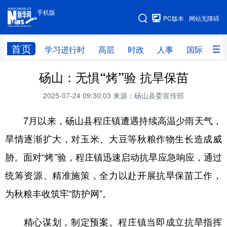
手机版
手机版
PC版本
网站无障碍
网站地图
首页
学习进行时
高层
时政
人事
国际
财
砀山：无惧“烤”验 抗旱保苗
学习进行时
高层
时政
人事
2025-07-24 09:30:03
来源：砀山县委宣传部
国际
财经
网评
港澳
7月以来，砀山县程庄镇遭遇持续高温少雨天气，
台湾
思客智库
全球连线
教育
旱情逐渐扩大，对玉米、大豆等秋粮作物生长造成威
科技
科创
量子
体育
胁。面对“烤”验，程庄镇迅速启动抗旱应急响应，通过
文化
书画
健康
军事
统筹资源、精准施策，全力以赴开展抗旱保苗工作，
访谈
视频
图片
政务
为秋粮丰收筑牢“防护网”。
法律
中央文件
金融
汽车
精心谋划，制定预案。程庄镇当即成立抗旱指挥
食品
人居
信息化
数字经济