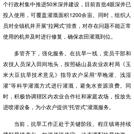
山东
河南
湖北
湖南
个行政村集中推进50米深井建设，目前首批4眼深井已
投入使用，可覆盖灌溉面积1200余亩。同时，组织人
广东
广西
海南
重庆
员对全镇机井开展“拉网式”排查，对存在问题不能正常
四川
贵州
云南
西藏
使用的机井及时进行修复，确保农田灌溉到位。
陕西
甘肃
青海
宁夏
多管齐下，强化服务。在抗旱一线，党员干部和
新疆
内蒙古
黑龙江
农技人员深入田间地头，按照砀山县农业农村局《玉
米大豆抗旱技术意见》指导农户采用“早晚灌、浅湿
多语种频道
灌”等科学灌溉方式进行灌溉，避免水资源浪费。同
English
Español
Français
عربى
时，积极协调辖区内农业合作社和家庭农场，投放先
Русский язык
日本語
한국어
进喷灌设备，为小农户提供“托管式”灌溉服务。
Deutsch
Português
当前，抗旱工作正处于关键阶段。程庄镇将持续