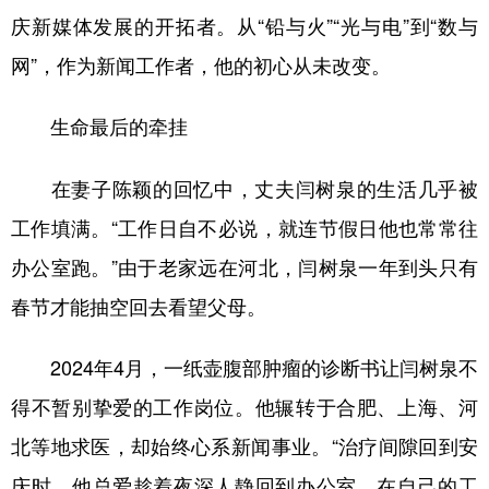
庆新媒体发展的开拓者。从“铅与火”“光与电”到“数与
网”，作为新闻工作者，他的初心从未改变。
生命最后的牵挂
在妻子陈颖的回忆中，丈夫闫树泉的生活几乎被
工作填满。“工作日自不必说，就连节假日他也常常往
办公室跑。”由于老家远在河北，闫树泉一年到头只有
春节才能抽空回去看望父母。
2024年4月，一纸壶腹部肿瘤的诊断书让闫树泉不
得不暂别挚爱的工作岗位。他辗转于合肥、上海、河
北等地求医，却始终心系新闻事业。“治疗间隙回到安
庆时，他总爱趁着夜深人静回到办公室，在自己的工