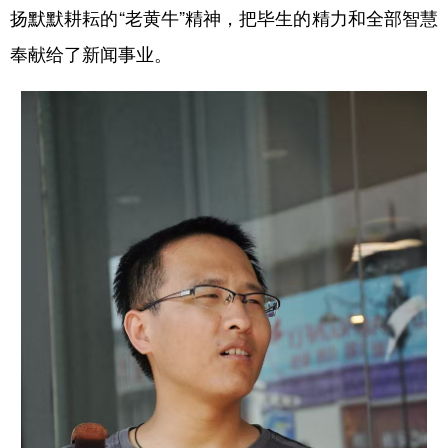
扬默默耕耘的“老黄牛”精神，把毕生的精力和全部智慧
学术中国
乡村振兴
银龄
溯源中国
奉献给了新闻事业。
城市
旅游
能源
会展
彩票
娱乐
时尚
悦读
公益
一带一路
亚太网
上市公司
文化产业
地方频道
北京
天津
河北
山西
辽宁
吉林
上海
江苏
浙江
安徽
福建
江西