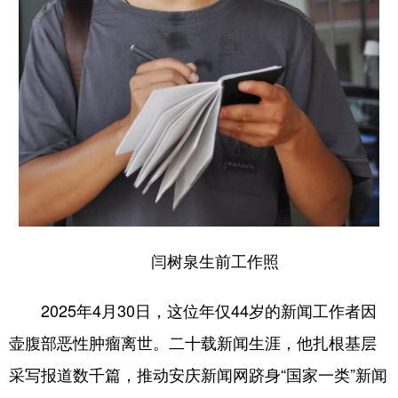
山东
河南
湖北
湖南
广东
广西
海南
重庆
四川
贵州
云南
西藏
陕西
甘肃
青海
宁夏
新疆
内蒙古
黑龙江
多语种频道
闫树泉生前工作照
English
Español
Français
عربى
Русский язык
日本語
한국어
2025年4月30日，这位年仅44岁的新闻工作者因
Deutsch
Português
壶腹部恶性肿瘤离世。二十载新闻生涯，他扎根基层
采写报道数千篇，推动安庆新闻网跻身“国家一类”新闻