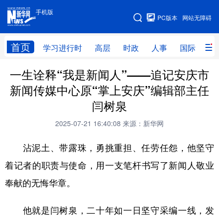
手机版
手机版
PC版本
网站无障碍
网站地图
首页
学习进行时
高层
时政
人事
国际
财
一生诠释“我是新闻人”——追记安庆市
学习进行时
高层
时政
人事
新闻传媒中心原“掌上安庆”编辑部主任
国际
财经
网评
港澳
闫树泉
台湾
思客智库
全球连线
教育
2025-07-21 16:40:08
来源：新华网
科技
科创
量子
体育
沾泥土、带露珠，勇挑重担、任劳任怨，他坚守
文化
书画
健康
军事
着记者的职责与使命，用一支笔杆书写了新闻人敬业
访谈
视频
图片
政务
奉献的无悔华章。
法律
中央文件
金融
汽车
他就是闫树泉，二十年如一日坚守采编一线，发
食品
人居
信息化
数字经济