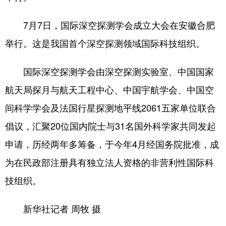
山东
河南
湖北
湖南
7月7日，国际深空探测学会成立大会在安徽合肥
广东
广西
海南
重庆
举行。这是我国首个深空探测领域国际科技组织。
四川
贵州
云南
西藏
陕西
甘肃
青海
宁夏
国际深空探测学会由深空探测实验室、中国国家
新疆
内蒙古
黑龙江
航天局探月与航天工程中心、中国宇航学会、中国空
间科学学会及法国行星探测地平线2061五家单位联合
倡议，汇聚20位国内院士与31名国外科学家共同发起
多语种频道
申请，历经两年多筹备，于今年4月经国务院批准，成
English
Español
Français
عربى
为在民政部注册具有独立法人资格的非营利性国际科
Русский язык
日本語
한국어
技组织。
Deutsch
Português
新华社记者 周牧 摄