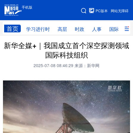
手机版
手机版
PC版本
网站无障碍
网站地图
首页
学习进行时
高层
时政
人事
国际
财
新华全媒+｜我国成立首个深空探测领域
学习进行时
高层
时政
人事
国际科技组织
国际
财经
网评
港澳
2025-07-08 08:46:29
来源：新华网
台湾
思客智库
全球连线
教育
科技
科创
量子
体育
文化
书画
健康
军事
访谈
视频
图片
政务
法律
中央文件
金融
汽车
食品
人居
信息化
数字经济