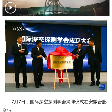
学术中国
乡村振兴
银龄
溯源中国
城市
旅游
能源
会展
彩票
娱乐
时尚
悦读
公益
一带一路
亚太网
上市公司
文化产业
地方频道
北京
天津
河北
山西
辽宁
吉林
上海
江苏
7月7日，国际深空探测学会揭牌仪式在安徽合肥
浙江
安徽
福建
江西
举行。