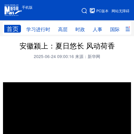
手机版
手机版
PC版本
网站无障碍
网站地图
首页
学习进行时
高层
时政
人事
国际
财
安徽颍上：夏日悠长 风动荷香
学习进行时
高层
时政
人事
2025-06-24 09:00:16
来源：新华网
国际
财经
网评
港澳
台湾
思客智库
全球连线
教育
科技
科创
量子
体育
文化
书画
健康
军事
访谈
视频
图片
政务
法律
中央文件
金融
汽车
食品
人居
信息化
数字经济