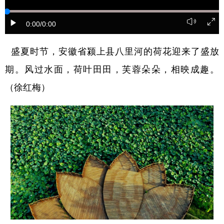
学术中国
乡村振兴
银龄
溯源中国
0:00
/0:00
城市
旅游
能源
会展
盛夏时节，安徽省颍上县八里河的荷花迎来了盛放
彩票
娱乐
时尚
悦读
期。风过水面，荷叶田田，芙蓉朵朵，相映成趣。
公益
一带一路
亚太网
上市公司
（徐红梅）
文化产业
地方频道
北京
天津
河北
山西
辽宁
吉林
上海
江苏
浙江
安徽
福建
江西