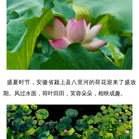
盛夏时节，安徽省颍上县八里河的荷花迎来了盛放
期。风过水面，荷叶田田，芙蓉朵朵，相映成趣。