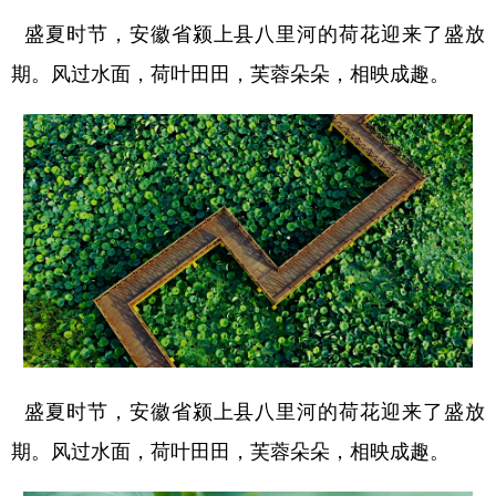
山东
河南
湖北
湖南
盛夏时节，安徽省颍上县八里河的荷花迎来了盛放
广东
广西
海南
重庆
期。风过水面，荷叶田田，芙蓉朵朵，相映成趣。
四川
贵州
云南
西藏
陕西
甘肃
青海
宁夏
新疆
内蒙古
黑龙江
多语种频道
English
Español
Français
عربى
Русский язык
日本語
한국어
盛夏时节，安徽省颍上县八里河的荷花迎来了盛放
Deutsch
Português
期。风过水面，荷叶田田，芙蓉朵朵，相映成趣。