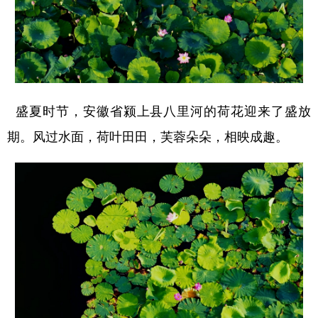
盛夏时节，安徽省颍上县八里河的荷花迎来了盛放
期。风过水面，荷叶田田，芙蓉朵朵，相映成趣。