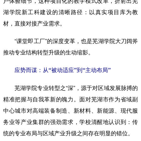
户体验细节，这种项目化的教学模式改革，折射出芜
湖学院新工科建设的清晰路径：以真实项目库为教
学术中国
乡村振兴
银龄
溯源中国
材，直接对接产业需求。
城市
旅游
能源
会展
彩票
娱乐
时尚
悦读
“课堂即工厂”的深度变革，也是芜湖学院大刀阔斧
推动专业结构转型升级的生动缩影。
公益
一带一路
亚太网
上市公司
文化产业
应势而谋：从“被动适应”到“主动布局”
芜湖学院专业转型之“深”，源于对区域发展脉搏的
地方频道
精准把握与自我革新的魄力。面对芜湖市作为省域副
北京
天津
河北
山西
中心城市对高端装备制造、新材料、新能源、现代服
辽宁
吉林
上海
江苏
务业等产业集群的强劲需求，学校清醒地认识到：传
浙江
安徽
福建
江西
统的专业布局与区域产业升级之间存在明显的错位。