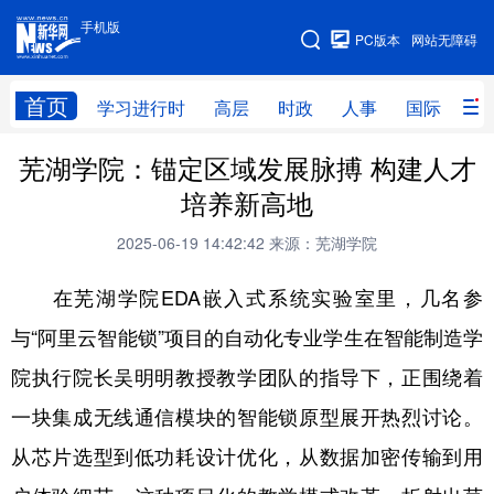
手机版
手机版
PC版本
网站无障碍
网站地图
首页
学习进行时
高层
时政
人事
国际
财
芜湖学院：锚定区域发展脉搏 构建人才
学习进行时
高层
时政
人事
培养新高地
国际
财经
网评
港澳
2025-06-19 14:42:42
来源：芜湖学院
台湾
思客智库
全球连线
教育
在芜湖学院EDA嵌入式系统实验室里，几名参
科技
科创
量子
体育
与“阿里云智能锁”项目的自动化专业学生在智能制造学
文化
书画
健康
军事
院执行院长吴明明教授教学团队的指导下，正围绕着
访谈
视频
图片
政务
一块集成无线通信模块的智能锁原型展开热烈讨论。
法律
中央文件
金融
汽车
从芯片选型到低功耗设计优化，从数据加密传输到用
食品
人居
信息化
数字经济