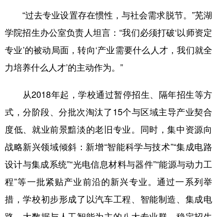
山东
河南
湖北
湖南
“过去专业设置存在惯性，与社会需求脱节。”芜湖
广东
广西
海南
重庆
学院招生办公室负责人坦言：“我们必须打破‘以师资定
四川
贵州
云南
西藏
专业’的被动局面，转向‘产业需要什么人才，我们就全
陕西
甘肃
青海
宁夏
力培养什么人才’的主动作为。”
新疆
内蒙古
黑龙江
从2018年起，学校通过暂停招生、隔年招生等方
式，分阶段、分批次淘汰了15个与区域主导产业契合
多语种频道
度低、就业前景黯淡的老旧专业。同时，集中资源向
English
Español
Français
عربى
战略新兴领域倾斜：新增“智能科学与技术”“集成电路
设计与集成系统”“光电信息材料与器件”“能源与动力工
Русский язык
日本語
한국어
程”等一批紧贴产业前沿的新兴专业。通过一系列举
Deutsch
Português
措，学校初步形成了以汽车工程、智能制造、集成电
路、大数据与人工智能为主的八大专业群，稳定招生