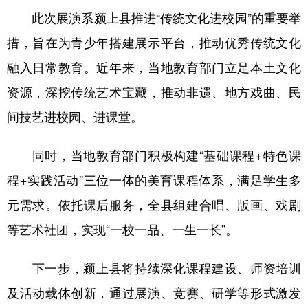
山东
河南
湖北
湖南
此次展演系颍上县推进“传统文化进校园”的重要举
广东
广西
海南
重庆
措，旨在为青少年搭建展示平台，推动优秀传统文化
四川
贵州
云南
西藏
融入日常教育。近年来，当地教育部门立足本土文化
资源，深挖传统艺术宝藏，推动非遗、地方戏曲、民
陕西
甘肃
青海
宁夏
间技艺进校园、进课堂。
新疆
内蒙古
黑龙江
同时，当地教育部门积极构建“基础课程+特色课
多语种频道
程+实践活动”三位一体的美育课程体系，满足学生多
元需求。依托课后服务，全县组建合唱、版画、戏剧
English
Español
Français
عربى
等艺术社团，实现“一校一品、一生一长”。
Русский язык
日本語
한국어
Deutsch
Português
下一步，颍上县将持续深化课程建设、师资培训
及活动载体创新，通过展演、竞赛、研学等形式激发