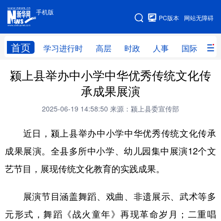
手机版
手机版
PC版本
网站无障碍
网站地图
首页
学习进行时
高层
时政
人事
国际
财
颍上县举办中小学中华优秀传统文化传
学习进行时
高层
时政
人事
承成果展演
国际
财经
网评
港澳
2025-06-19 14:58:50
来源：颍上县委宣传部
台湾
思客智库
全球连线
教育
近日，颍上县举办中小学中华优秀传统文化传承
科技
科创
量子
体育
成果展演。全县多所中小学、幼儿园集中展演12个文
文化
书画
健康
军事
艺节目，展现传统文化教育的实践成果。
访谈
视频
图片
政务
展演节目涵盖舞蹈、戏曲、非遗展示、武术等多
法律
中央文件
金融
汽车
元形式，舞蹈《战火童年》再现革命岁月；二重唱
食品
人居
信息化
数字经济