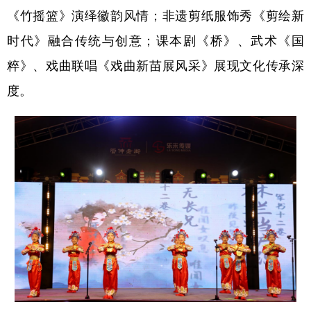
《竹摇篮》演绎徽韵风情；非遗剪纸服饰秀《剪绘新
学术中国
乡村振兴
银龄
溯源中国
时代》融合传统与创意；课本剧《桥》、武术《国
城市
旅游
能源
会展
粹》、戏曲联唱《戏曲新苗展风采》展现文化传承深
彩票
娱乐
时尚
悦读
度。
公益
一带一路
亚太网
上市公司
文化产业
地方频道
北京
天津
河北
山西
辽宁
吉林
上海
江苏
浙江
安徽
福建
江西