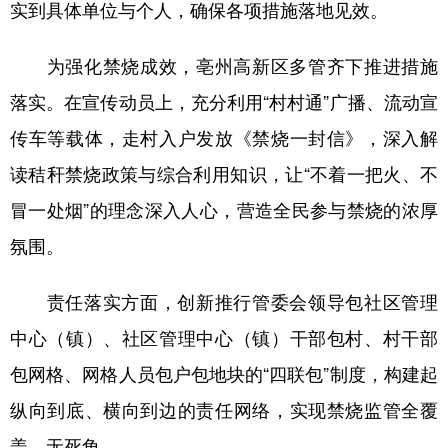
实到具体单位与个人，确保各项措施落地见效。
山东
河南
湖北
湖南
广东
广西
海南
重庆
为强化禁烧成效，亳州高新区多管齐下推进措施
四川
贵州
云南
西藏
落实。在宣传动员上，充分利用“村村通”广播、流动宣
陕西
甘肃
青海
宁夏
传车等载体，走村入户发放《禁烧一封信》，深入解
读秸秆禁烧政策与综合利用知识，让“不着一把火、不
新疆
内蒙古
黑龙江
冒一处烟”的理念深入人心，营造全民参与禁烧的浓厚
氛围。
多语种频道
English
Español
Français
عربى
责任落实方面，创新推行管委会领导包社区管理
中心（镇）、社区管理中心（镇）干部包村、村干部
Русский язык
日本語
한국어
包网格、网格人员包户包地块的“四联包”制度，构建起
Deutsch
Português
纵向到底、横向到边的责任网络，实现禁烧监管全覆
盖、无死角。