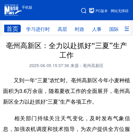
手机版
手机版
PC版本
网站无障碍
网站地图
首页
学习进行时
高层
时政
人事
国际
财
亳州高新区：全力以赴抓好“三夏”生产
学习进行时
高层
时政
人事
工作
国际
财经
网评
港澳
2025-06-05 15:37:36
来源：亳州高新区
台湾
思客智库
全球连线
教育
又到一年“三夏”农忙时。亳州高新区今年小麦种植
科技
科创
量子
体育
面积为3.6万余亩，随着夏收工作的全面展开，亳州高
文化
书画
健康
军事
新区全力以赴抓好“三夏”生产各项工作。
访谈
视频
图片
政务
相关部门持续关注天气变化，及时发布气象信
法律
中央文件
金融
汽车
息，加强农机调度和技术指导，为农户提供全方位服
食品
人居
信息化
数字经济