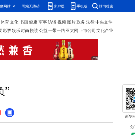
建网站
网站无障碍
客户端
手机版
站内搜索
体育
文化
书画
健康
军事
访谈
视频
图片
政务
法律
中央文件
展
彩票
娱乐
时尚
悦读
公益
一带一路
亚太网
上市公司
文化产业
负”