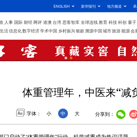
ENGLISH
新华报刊
地方频道
承
政
人事
国际
财经
网评
港澳
台湾
思客智库
全球连线
教育
科技
科创
量子
生活
信息化
数字经济
学术中国
乡村振兴
银龄
溯源中国
城市
旅游
能源
会
体重管理年，中医来“减
字体：
小
中
大
分享到：
启动了“体重管理年”行动，科学减重成为热议话题。