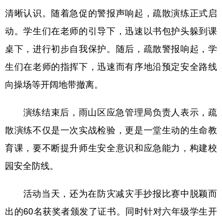
清晰认识。随着急促的警报声响起，疏散演练正式启
学术中国
乡村振兴
银龄
溯源中国
动。学生们在老师的引导下，迅速以书包护头躲到课
城市
旅游
能源
会展
桌下，进行初步自我保护。随后，疏散警报响起，学
彩票
娱乐
时尚
悦读
生们在老师的指挥下，迅速而有序地沿预定安全路线
公益
一带一路
亚太网
上市公司
向操场等开阔地带撤离。
文化产业
演练结束后，雨山区应急管理局负责人表示，疏
散演练不仅是一次实战检验，更是一堂生动的生命教
地方频道
育课，要不断提升师生安全意识和应急能力，构建校
北京
天津
河北
山西
园安全防线。
辽宁
吉林
上海
江苏
活动当天，还为在防灾减灾手抄报比赛中脱颖而
浙江
安徽
福建
江西
出的60名获奖者颁发了证书。同时针对六年级学生开