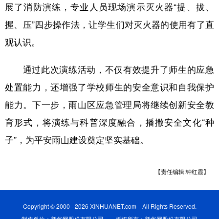
山东
河南
湖北
湖南
展了消防演练，专业人员现场演示灭火器“提、拔、
握、压”四步操作法，让学生们对灭火器的使用有了直
广东
广西
海南
重庆
观认识。
四川
贵州
云南
西藏
陕西
甘肃
青海
宁夏
通过此次演练活动，不仅有效提升了师生的应急
处置能力，还增强了学校师生的安全意识和自我保护
新疆
内蒙古
黑龙江
能力。下一步，雨山区应急管理局将继续创新安全教
育形式，将演练与科普深度融合，播撒安全文化“种
多语种频道
子”，为平安雨山建设奠定坚实基础。
English
Español
Français
عربى
Русский язык
日本語
한국어
【责任编辑:钟红霞】
Deutsch
Português
Copyright © 2000 - 2026 XINHUANET.com All Rights Reserved.
制作单位：新华网股份有限公司 版权所有：新华网股份有限公司