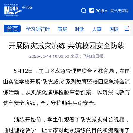
手机版
手机版
PC版本
网站无障碍
网站地图
首页
学习进行时
高层
时政
人事
国际
财
开展防灾减灾演练 共筑校园安全防线
学习进行时
高层
时政
人事
2025-05-14 10:36:50
来源：马鞍山日报
国际
财经
网评
港澳
5月12日，雨山区应急管理局联合区教育局，在雨
台湾
思客智库
全球连线
教育
山实验学校开展“防灾减灾”系列教育暨校园应急综合演
科技
科创
量子
体育
练活动，以实战化演练检验应急预案，以沉浸式教育
文化
书画
健康
军事
筑牢安全防线，全力守护师生生命安全。
访谈
视频
图片
政务
演练开始前，学生们观看了防灾减灾科普视频，
法律
中央文件
金融
汽车
通过理论教学，让大家对此次演练的目的和流程有了
食品
人居
信息化
数字经济