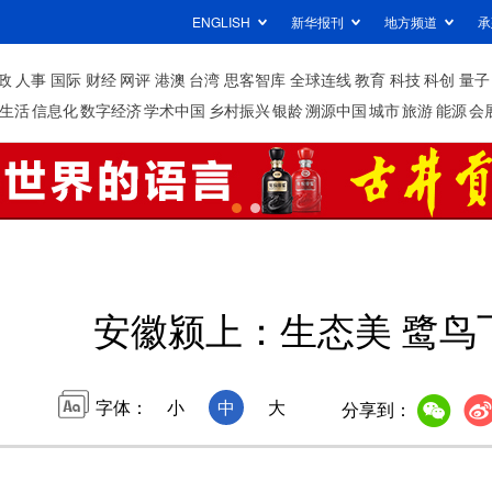
ENGLISH
新华报刊
地方频道
承
政
人事
国际
财经
网评
港澳
台湾
思客智库
全球连线
教育
科技
科创
量子
生活
信息化
数字经济
学术中国
乡村振兴
银龄
溯源中国
城市
旅游
能源
会
安徽颍上：生态美 鹭鸟
字体：
小
中
大
分享到：