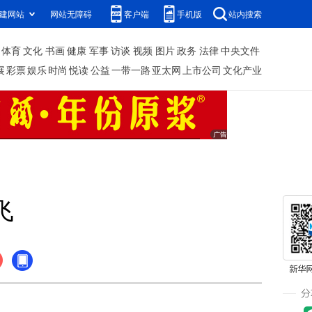
建网站
网站无障碍
客户端
手机版
站内搜索
体育
文化
书画
健康
军事
访谈
视频
图片
政务
法律
中央文件
展
彩票
娱乐
时尚
悦读
公益
一带一路
亚太网
上市公司
文化产业
飞