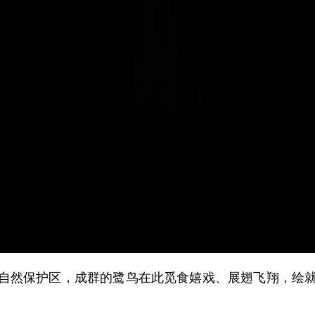
然保护区，成群的鹭鸟在此觅食嬉戏、展翅飞翔，绘就