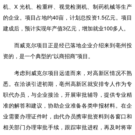
机、X 光机、检重秤、视觉检测机、制药机械等生产
学术中国
乡村振兴
银龄
溯源中国
的企业。项目占地约40亩，计划总投资1.5亿元。项目
城市
旅游
能源
会展
建成后，预计实现年产值3亿元，增加就业100多人。
彩票
娱乐
时尚
悦读
而威克尔项目正是经已落地企业介绍来到亳州投
公益
一带一路
亚太网
上市公司
资的，是一个典型的“以商招商”项目。
文化产业
考虑到威克尔项目远道而来，对高新区情况不熟
悉。在洽谈引进初期，亳州高新区就安排专人作为专
地方频道
职代办员，与企业接洽，开展审批辅导，提供专业精
北京
天津
河北
山西
准的解答和建议，协助企业准备各类申报材料。在企
辽宁
吉林
上海
江苏
业需要办理证件时，由代办员携审批资料到各窗口和
浙江
安徽
福建
江西
相关部门办理审批手续，跟踪审批进程，再及时将审