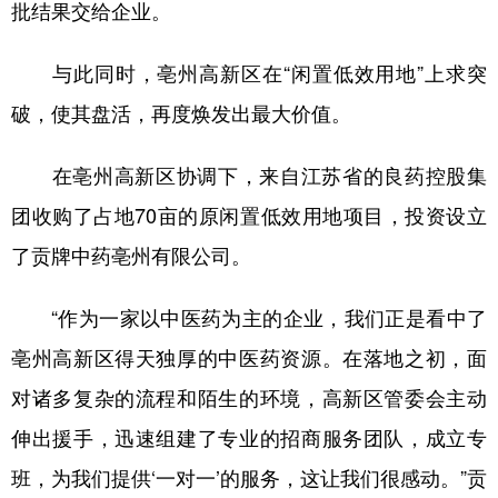
批结果交给企业。
山东
河南
湖北
湖南
广东
广西
海南
重庆
与此同时，亳州高新区在“闲置低效用地”上求突
四川
贵州
云南
西藏
破，使其盘活，再度焕发出最大价值。
陕西
甘肃
青海
宁夏
在亳州高新区协调下，来自江苏省的良药控股集
新疆
内蒙古
黑龙江
团收购了占地70亩的原闲置低效用地项目，投资设立
了贡牌中药亳州有限公司。
多语种频道
“作为一家以中医药为主的企业，我们正是看中了
English
Español
Français
عربى
亳州高新区得天独厚的中医药资源。在落地之初，面
Русский язык
日本語
한국어
对诸多复杂的流程和陌生的环境，高新区管委会主动
Deutsch
Português
伸出援手，迅速组建了专业的招商服务团队，成立专
班，为我们提供‘一对一’的服务，这让我们很感动。”贡