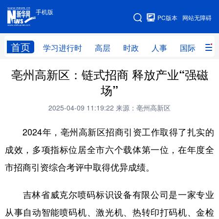
手机版
手机版
PC版本
网站无障碍
网站地图
首页
学习进行时
高层
时政
人事
国际
财
亳州高新区：链式招商 释放产业“强磁
学习进行时
高层
时政
人事
场”
国际
财经
网评
港澳
2025-04-09 11:19:22
来源：亳州高新区
台湾
思客智库
全球连线
教育
2024年，亳州高新区招商引资工作取得了扎实的
科技
科创
量子
体育
成效，多项指标位居全市六个载体第一位，在年度全
文化
书画
健康
军事
市招商引资综合考评中取得优异成绩。
访谈
视频
图片
政务
吉林省威克尔喷码标识设备有限公司是一家专业
法律
中央文件
金融
汽车
从事自动智能喷码机、激光机、热转印打码机、金检
食品
人居
信息化
数字经济